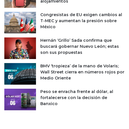
alojamientos
l
n
a
e
Congresistas de EU exigen cambios al
r
n
T-MEC y aumentan la presión sobre
i
M
México
a
é
l
x
s
Hernán ‘Grillo’ Sada confirma que
i
e
buscará gobernar Nuevo León; estas
c
r
son sus propuestas
o
á
s
v
i
BMV ‘tropieza’ de la mano de Volaris;
o
n
Wall Street cierra en números rojos por
t
m
Medio Oriente
a
i
d
r
Peso se enracha frente al dólar, al
a
a
fortalecerse con la decisión de
e
s
Banxico
l
a
l
l
u
c
n
l