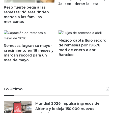
Jalisco lideran la lista
u
t
Peso fuerte pega a las
e
a
remesas: dólares rinden
v
n
menos a las familias
a
d
mexicanas
o
o
f
p
e
o
México capta flujo récord
r
r
de remesas por 19,676
Remesas logran su mayor
t
l
mdd de enero a abril:
crecimiento en 18 meses y
a
a
Banxico
marcan récord para un
d
c
mes de mayo
e
o
a
n
u
s
m
t
e
r
Lo Último
n
u
t
c
o
c
Mundial 2026 impulsa ingresos de
s
i
Airbnb y le deja 150,000 nuevos
a
ó