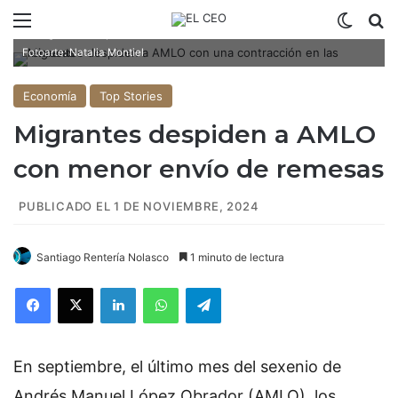
Menú
Switch
B
Migrantes despiden a AMLO con una contracción en las remesas.
Fotoarte: Natalia Montiel
Economía
Top Stories
Migrantes despiden a AMLO
con menor envío de remesas
PUBLICADO EL 1 DE NOVIEMBRE, 2024
Santiago Rentería Nolasco
1 minuto de lectura
Facebook
X
LinkedIn
WhatsApp
Telegram
En septiembre, el último mes del sexenio de
Andrés Manuel López Obrador (AMLO), los