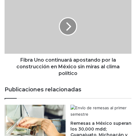
n
F
g
i
p
b
o
r
d
a
r
U
í
n
a
o
l
c
l
o
Fibra Uno continuará apostando por la
e
n
construcción en México sin miras al clima
g
t
político
a
i
r
n
Publicaciones relacionadas
a
u
s
a
u
r
f
á
i
a
n
Remesas a México superan
p
los 30,000 mdd;
:
o
Guanajuato, Michoacán y
n
s