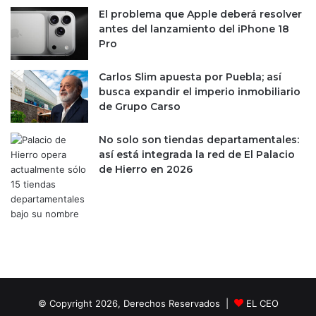
d
u
El problema que Apple deberá resolver
i
c
antes del lanzamiento del iPhone 18
a
a
Pro
l
l
i
Carlos Slim apuesta por Puebla; así
f
busca expandir el imperio inmobiliario
i
de Grupo Carso
c
a
No solo son tiendas departamentales:
c
así está integrada la red de El Palacio
i
de Hierro en 2026
ó
n
© Copyright 2026, Derechos Reservados |
EL CEO