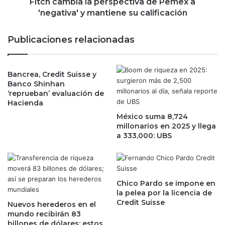
x
i
Fitch cambia la perspectiva de Pemex a
p
a
'negativa' y mantiene su calificación
a
l
n
a
Publicaciones relacionadas
s
p
i
e
ó
r
n
Bancrea, Credit Suisse y
s
Banco Shinhan
e
p
‘reprueban’ evaluación de
c
e
Hacienda
o
c
n
México suma 8,724
t
millonarios en 2025 y llega
ó
i
a 333,000: UBS
m
v
i
a
c
d
a
e
d
P
Chico Pardo se impone en
e
e
la pelea por la licencia de
s
m
Credit Suisse
Nuevos herederos en el
d
e
mundo recibirán 83
e
x
billones de dólares; estos