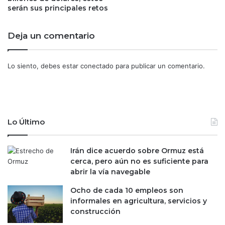
l
serán sus principales retos
a
a
'
c
n
Deja un comentario
r
e
i
g
s
a
Lo siento, debes estar
conectado
para publicar un comentario.
i
t
s
i
f
v
i
a
n
'
Lo Último
a
y
n
m
c
a
Irán dice acuerdo sobre Ormuz está
i
n
cerca, pero aún no es suficiente para
e
t
abrir la vía navegable
r
i
a
e
Ocho de cada 10 empleos son
m
n
informales en agricultura, servicios y
u
e
construcción
n
s