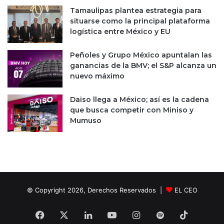
e
d
Tamaulipas plantea estrategia para
l
e
situarse como la principal plataforma
0
n
logística entre México y EU
.
A
5
l
%
Peñoles y Grupo México apuntalan las
p
d
ganancias de la BMV; el S&P alcanza un
h
e
nuevo máximo
a
l
b
a
Daiso llega a México; así es la cadena
e
i
que busca competir con Miniso y
t
n
Mumuso
v
e
r
s
i
ó
n
© Copyright 2026, Derechos Reservados |
EL CEO
e
x
Facebook
X
LinkedIn
YouTube
Instagram
Spotify
TikTok
t