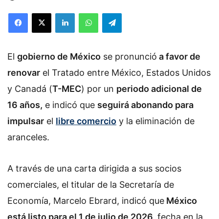
Facebook
X
LinkedIn
WhatsApp
Telegram
El
gobierno de México
se pronunció
a favor de
renovar
el Tratado entre México, Estados Unidos
y Canadá (
T-MEC
) por un
periodo adicional de
16 años,
e indicó que
seguirá abonando para
impulsar
el
libre comercio
y la eliminación de
aranceles.
A través de una carta dirigida a sus socios
comerciales, el titular de la Secretaría de
Economía, Marcelo Ebrard, indicó que
México
está listo para el 1 de julio de 2026,
fecha en la