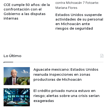
t
r
CCE cumple 50 años: de la
h
e
confrontación con el
a
p
Gobierno a las disputas
Estados Unidos suspende
w
o
internas
actividades de su personal
a
r
en Michoacán ante
y
R
riesgos de seguridad
i
o
n
c
v
h
i
a
e
M
Lo Último
r
o
t
y
e
a
Aguacate mexicano: Estados Unidos
1
;
reanuda inspecciones en zonas
0
r
productoras de Michoacán
,
e
0
c
El crédito privado nunca estuvo en
0
i
riesgo; alertas sobre una crisis serían
0
b
exageradas
m
e
d