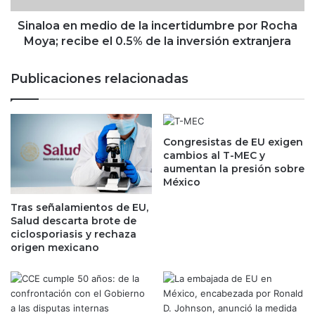
e
n
t
m
Sinaloa en medio de la incertidumbre por Rocha
t
e
Moya; recibe el 0.5% de la inversión extranjera
e
d
n
i
Publicaciones relacionadas
l
o
a
d
I
e
A
l
:
Congresistas de EU exigen
a
cambios al T-MEC y
B
i
aumentan la presión sobre
e
n
México
r
c
k
e
Tras señalamientos de EU,
s
r
Salud descarta brote de
h
t
ciclosporiasis y rechaza
i
i
origen mexicano
r
d
e
u
H
m
a
b