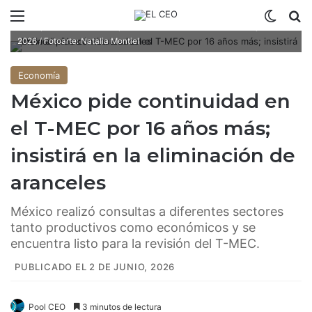
Menú
Switch
B
La primera revisión conjunta del T-MEC se realizará el 1 de julio de
2026 / Fotoarte: Natalia Montiel
Economía
México pide continuidad en
el T-MEC por 16 años más;
insistirá en la eliminación de
aranceles
México realizó consultas a diferentes sectores
tanto productivos como económicos y se
encuentra listo para la revisión del T-MEC.
PUBLICADO EL 2 DE JUNIO, 2026
Pool CEO
3 minutos de lectura