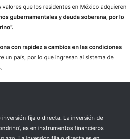
os valores que los residentes en México adquieren
onos gubernamentales y deuda soberana, por lo
rino”.
iona con rapidez a cambios en las condiciones
re un país, por lo que ingresan al sistema de
.
inversión fija o directa. La inversión de
ondrino’, es en instrumentos financieros
lazo. La inversión fija o directa es en