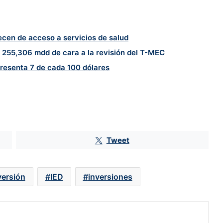
ecen de acceso a servicios de salud
255,306 mdd de cara a la revisión del T-MEC
presenta 7 de cada 100 dólares
Tweet
Pemex aporta solo un 0.05% más a
las finanzas públicas con el
Derecho Petrolero para el
Bienestar
versión
IED
inversiones
Aceleran el fracking en México:
gobierno de Claudia Sheinbaum
analiza terrenos para prueba piloto