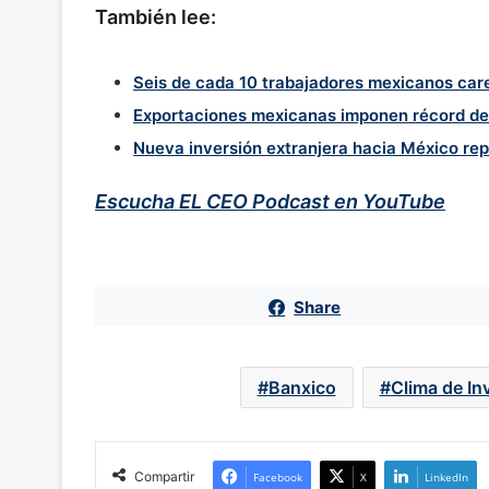
También lee:
Seis de cada 10 trabajadores mexicanos car
Exportaciones mexicanas imponen récord de 
Nueva inversión extranjera hacia México re
Escucha EL CEO Podcast en YouTube
Share
Banxico
Clima de In
Compartir
Facebook
X
LinkedIn