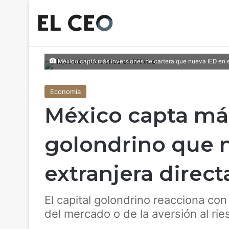
México captó más inversiones de cartera que nueva IED en el 
Economía
México capta más
golondrino que 
extranjera direct
El capital golondrino reacciona co
del mercado o de la aversión al rie