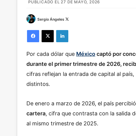
PUBLICADO EL 27 DE MAYO, 2026
Sergio Ángeles
F
o
Facebook
X
LinkedIn
l
l
o
Por cada dólar que
México
captó por conce
w
o
durante el primer trimestre de 2026, recib
n
cifras reflejan la entrada de capital al pa
X
distintos.
De enero a marzo de 2026, el país percibi
cartera
, cifra que contrasta con la salida 
al mismo trimestre de 2025.