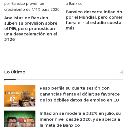
c
v
a
a
Banxico descarta inflación
n
e
por el Mundial, pero comer
Analistas de Banxico
z
n
fuera e ir al estadio cuesta
suben su previsión sobre
a
M
más
el PIB, pero pronostican
m
é
una desaceleración en el
í
x
3T26
n
i
i
c
m
o
o
;
s
i
Lo Último
d
n
e
c
o
r
Peso perfila su cuarta sesión con
c
e
ganancias frente al dólar; se favorece
h
m
de los débiles datos de empleo en EU
o
e
a
n
Inflación se modera a 3.12% en julio, su
ñ
t
menor nivel desde 2020, y se acerca a
o
a
la meta de Banxico
s