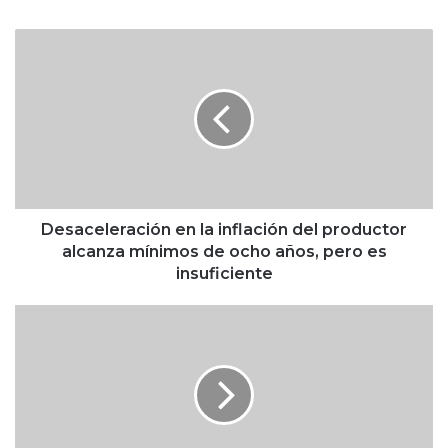
D
e
s
a
c
e
l
e
r
a
Desaceleración en la inflación del productor
c
alcanza mínimos de ocho años, pero es
i
insuficiente
ó
n
B
e
a
n
n
l
c
a
o
i
s
n
m