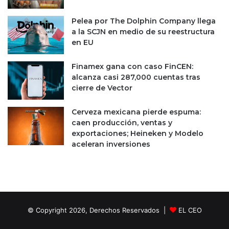
n
,
s
p
Pelea por The Dolphin Company llega
u
e
a la SCJN en medio de su reestructura
s
r
en EU
g
o
a
e
n
Finamex gana con caso FinCEN:
s
a
alcanza casi 287,000 cuentas tras
i
n
cierre de Vector
n
c
s
i
Cerveza mexicana pierde espuma:
u
a
caen producción, ventas y
f
s
exportaciones; Heineken y Modelo
i
e
aceleran inversiones
c
n
i
3
e
0
n
%
t
d
e
u
© Copyright 2026, Derechos Reservados |
EL CEO
r
a