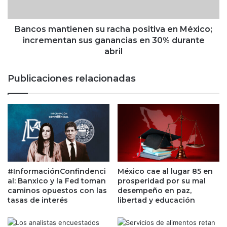
f
a
l
n
a
t
Bancos mantienen su racha positiva en México;
c
i
incrementan sus ganancias en 30% durante
i
e
abril
ó
n
n
e
Publicaciones relacionadas
d
n
e
s
l
u
p
r
r
a
o
c
d
h
u
a
c
p
#InformaciónConfindenci
México cae al lugar 85 en
t
o
al: Banxico y la Fed toman
prosperidad por su mal
o
s
caminos opuestos con las
desempeño en paz,
r
i
tasas de interés
libertad y educación
a
t
l
i