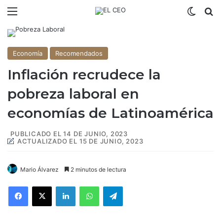
Menú
Switch
B
Economía
Recomendados
Inflación recrudece la
pobreza laboral en
economías de Latinoamérica
PUBLICADO EL 14 DE JUNIO, 2023
ACTUALIZADO EL 15 DE JUNIO, 2023
Mario Álvarez
2 minutos de lectura
Facebook
X
LinkedIn
WhatsApp
Telegram