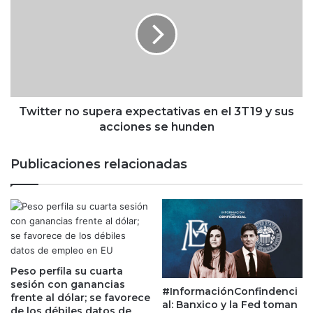
n
i
a
t
a
t
v
e
a
r
n
n
z
o
a
s
Twitter no supera expectativas en el 3T19 y sus
l
u
acciones se hunden
i
p
g
e
Publicaciones relacionadas
e
r
r
a
a
e
m
x
e
p
n
e
t
c
e
Peso perfila su cuarta
t
sesión con ganancias
e
a
#InformaciónConfindenci
frente al dólar; se favorece
n
t
al: Banxico y la Fed toman
de los débiles datos de