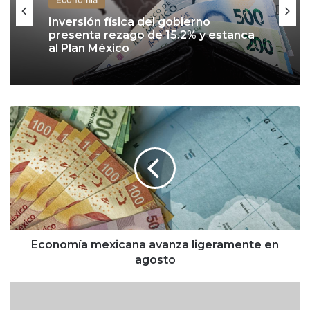
Inversión física del gobierno
presenta rezago de 15.2% y estanca
al Plan México
E
c
o
n
o
m
í
a
m
e
Economía mexicana avanza ligeramente en
x
agosto
i
c
T
a
w