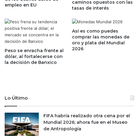
a
i
caminos opuestos con las
empleo en EU
g
v
tasas de interés
o
a
s
s
t
e
Así es como puedes
o
n
comprar las monedas de
e
oro y plata del Mundial
l
2026
Peso se enracha frente al
3
dólar, al fortalecerse con
T
la decisión de Banxico
1
9
y
s
u
Lo Último
s
a
c
FIFA habría realizado otra cena por el
c
Mundial 2026; ahora fue en el Museo
i
de Antropología
o
n