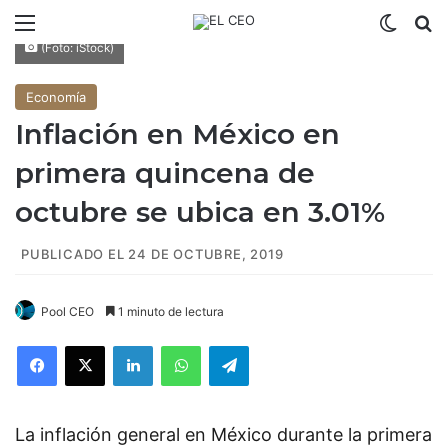
Menú
Switch
B
(Foto: iStock)
Economía
Inflación en México en
primera quincena de
octubre se ubica en 3.01%
PUBLICADO EL 24 DE OCTUBRE, 2019
Pool CEO
1 minuto de lectura
Facebook
X
LinkedIn
WhatsApp
Telegram
La inflación general en México durante la primera