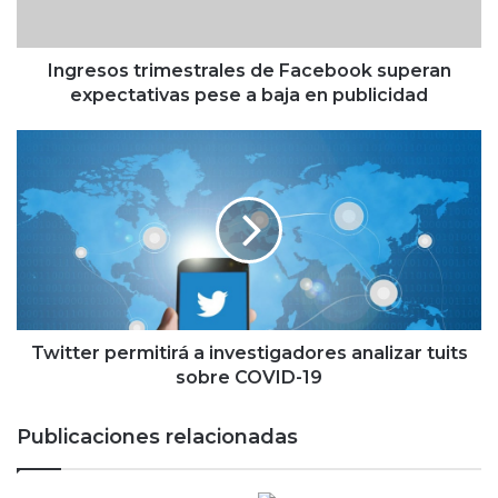
s
t
r
Ingresos trimestrales de Facebook superan
i
expectativas pese a baja en publicidad
m
e
T
s
w
t
i
r
t
a
t
l
e
e
r
s
p
d
e
e
r
Twitter permitirá a investigadores analizar tuits
F
m
sobre COVID-19
a
i
c
t
Publicaciones relacionadas
e
i
b
r
o
á