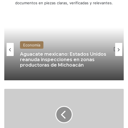
documentos en piezas claras, verificadas y relevantes.
Economía
Aguacate mexicano: Estados Unidos
reanuda inspecciones en zonas
productoras de Michoacán
I
n
g
r
e
s
o