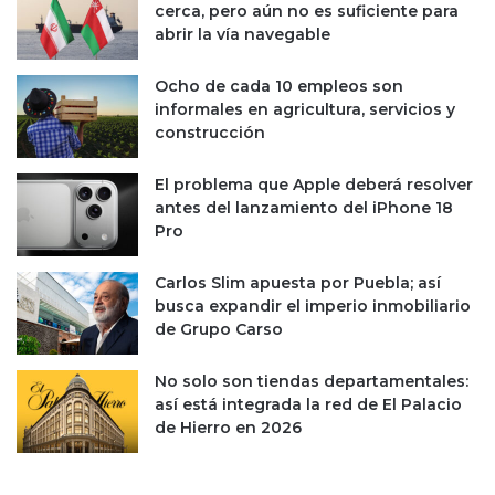
p
a
cerca, pero aún no es suficiente para
e
r
abrir la vía navegable
s
t
e
u
Ocho de cada 10 empleos son
a
i
informales en agricultura, servicios y
b
t
construcción
a
s
j
s
El problema que Apple deberá resolver
a
o
antes del lanzamiento del iPhone 18
e
b
Pro
n
r
p
e
Carlos Slim apuesta por Puebla; así
u
C
busca expandir el imperio inmobiliario
b
O
de Grupo Carso
l
V
i
I
c
D
No solo son tiendas departamentales:
i
-
así está integrada la red de El Palacio
d
1
de Hierro en 2026
a
9
d