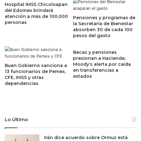
o
Hospital IMSS Chicoloapan
a
del Edomex brindará
k
i
atención a más de 100,000
s
Pensiones y programas de
n
personas
la Secretaría de Bienestar
u
v
absorben 30 de cada 100
p
e
pesos del gasto
e
s
r
t
a
i
Becas y pensiones
n
g
presionan a Hacienda;
e
Moody’s alerta por caída
a
Buen Gobierno sanciona a
en transferencias a
x
d
13 funcionarios de Pemex,
estados
p
CFE, IMSS y otras
o
dependencias
e
r
c
e
t
s
a
a
t
n
i
a
Lo Último
v
l
a
i
s
z
Irán dice acuerdo sobre Ormuz está