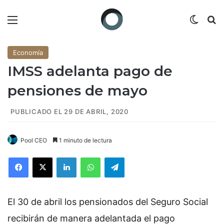
Menú
Switch
B
Economía
IMSS adelanta pago de
pensiones de mayo
PUBLICADO EL 29 DE ABRIL, 2020
Pool CEO
1 minuto de lectura
Facebook
X
LinkedIn
WhatsApp
Telegram
El 30 de abril los pensionados del Seguro Social
recibirán de manera adelantada el pago