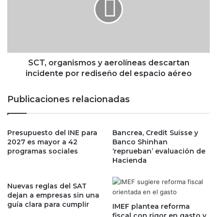
,
v
o
i
r
n
g
,
a
p
n
o
i
SCT, organismos y aerolíneas descartan
l
s
incidente por rediseño del espacio aéreo
i
m
c
o
Publicaciones relacionadas
í
s
a
y
q
a
u
Presupuesto del INE para
Bancrea, Credit Suisse y
e
2027 es mayor a 42
Banco Shinhan
e
r
programas sociales
‘reprueban’ evaluación de
m
o
Hacienda
a
l
t
í
ó
n
Nuevas reglas del SAT
a
e
dejan a empresas sin una
G
guía clara para cumplir
a
IMEF plantea reforma
e
s
fiscal con rigor en gasto y