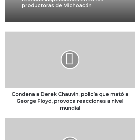
productoras de Michoacán
C
o
n
d
e
n
a
a
D
e
Condena a Derek Chauvin, policía que mató a
r
George Floyd, provoca reacciones a nivel
e
mundial
k
C
S
h
C
a
T
u