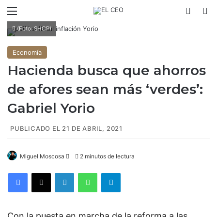
Menú
Switch
B
(Foto: SHCP)
Economía
Hacienda busca que ahorros
de afores sean más ‘verdes’:
Gabriel Yorio
PUBLICADO EL 21 DE ABRIL, 2021
Miguel Moscosa
F
2 minutos de lectura
o
Facebook
X
LinkedIn
WhatsApp
Telegram
l
l
o
Con la puesta en marcha de la reforma a las
w