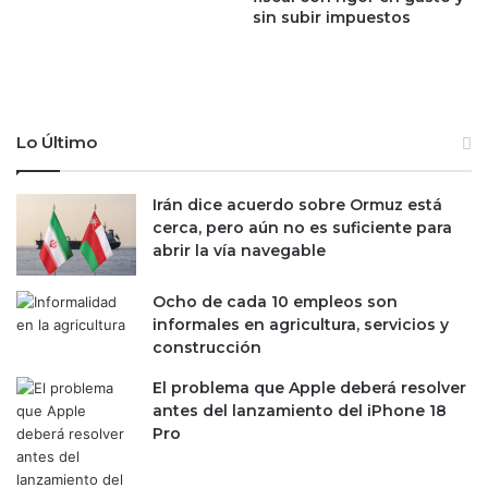
o
sin subir impuestos
d
r
e
g
s
e
c
F
a
l
r
Lo Último
o
t
y
a
d
n
Irán dice acuerdo sobre Ormuz está
,
i
cerca, pero aún no es suficiente para
p
n
abrir la vía navegable
r
c
o
i
Ocho de cada 10 empleos son
v
d
informales en agricultura, servicios y
o
e
construcción
c
n
a
t
El problema que Apple deberá resolver
r
e
antes del lanzamiento del iPhone 18
e
p
Pro
a
o
c
r