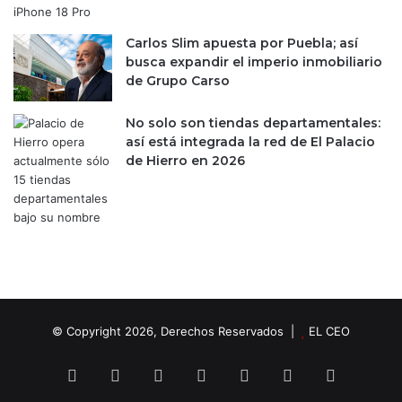
c
r
i
e
Carlos Slim apuesta por Puebla; así
o
d
busca expandir el imperio inmobiliario
n
i
de Grupo Carso
e
s
s
e
a
ñ
No solo son tiendas departamentales:
n
o
así está integrada la red de El Palacio
i
d
de Hierro en 2026
v
e
e
l
l
e
m
s
u
p
n
a
d
c
i
i
a
o
© Copyright 2026, Derechos Reservados |
EL CEO
l
a
é
Facebook
X
LinkedIn
YouTube
Instagram
Spotify
TikTok
r