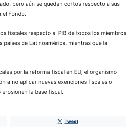
zado, pero aún se quedan cortos respecto a sus
a el Fondo.
sos fiscales respecto al PIB de todos los miembros
s países de Latinoamérica, mientras que la
scales por la reforma fiscal en EU, el organismo
ión a no aplicar nuevas exenciones fiscales o
 erosionen la base fiscal.
Pemex aporta solo un 0.05% más a
las finanzas públicas con el
Derecho Petrolero para el
Tweet
Bienestar
Aceleran el fracking en México: