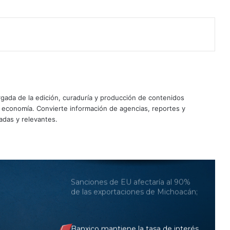
gobierno de Claudia Sheinbaum
analiza terrenos para prueba piloto
Pemex provoca caída de 8% en
inversión física; Plan México, sin
efecto todavía
IA, ‘nuevo motor’ económico de
ada de la edición, curaduría y producción de contenidos
México: impulsará inversiones y
exportaciones, afirma el Banco
y economía. Convierte información de agencias, reportes y
Mundial
adas y relevantes.
Comercio bilateral entre México y
EU rompe récord y se acerca a los
500,000 mdd
Sanciones de EU afectaría al 90%
de las exportaciones de Michoacán;
casi 6,000 mdd están en riesgo
Banxico mantiene la tasa de interés