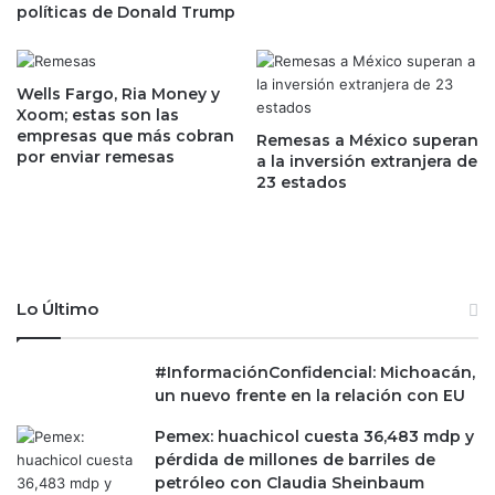
políticas de Donald Trump
s
a
o
n
y
z
a
a
Wells Fargo, Ria Money y
s
r
Xoom; estas son las
a
empresas que más cobran
á
Remesas a México superan
por enviar remesas
l
l
a la inversión extranjera de
a
23 estados
a
r
v
i
e
a
r
d
s
o
i
Lo Último
?
ó
n
w
#InformaciónConfidencial: Michoacán,
e
un nuevo frente en la relación con EU
b
Pemex: huachicol cuesta 36,483 mdp y
d
pérdida de millones de barriles de
e
petróleo con Claudia Sheinbaum
T