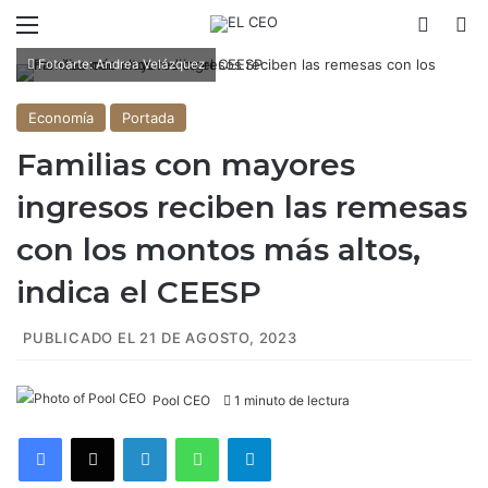
Menú
Switch
B
Fotoarte: Andrea Velázquez
Economía
Portada
Familias con mayores
ingresos reciben las remesas
con los montos más altos,
indica el CEESP
PUBLICADO EL 21 DE AGOSTO, 2023
Pool CEO
1 minuto de lectura
Facebook
X
LinkedIn
WhatsApp
Telegram