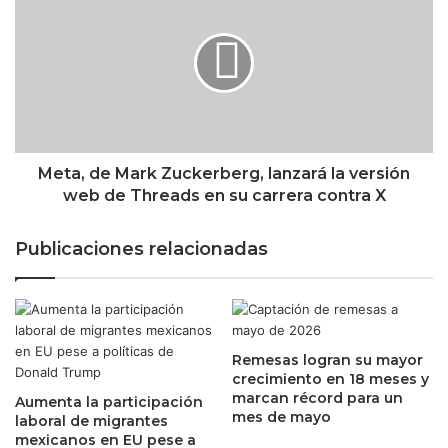
s
e
e
t
r
a
m
,
i
d
d
e
o
M
m
a
i
r
Meta, de Mark Zuckerberg, lanzará la versión
c
k
web de Threads en su carrera contra X
i
Z
l
u
Publicaciones relacionadas
i
c
o
k
f
e
i
r
s
b
c
Remesas logran su mayor
e
crecimiento en 18 meses y
a
r
marcan récord para un
l
Aumenta la participación
g
mes de mayo
laboral de migrantes
s
,
mexicanos en EU pese a
i
l