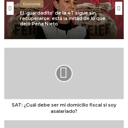
Economía
El ‘guardadito’ de la 4T sigue sin
recuperarse; está la mitad de lo que
dejó Peña Nieto
S
A
T
:
¿
C
u
á
l
d
SAT: ¿Cuál debe ser mi domicilio fiscal si soy
e
asalariado?
b
e
M