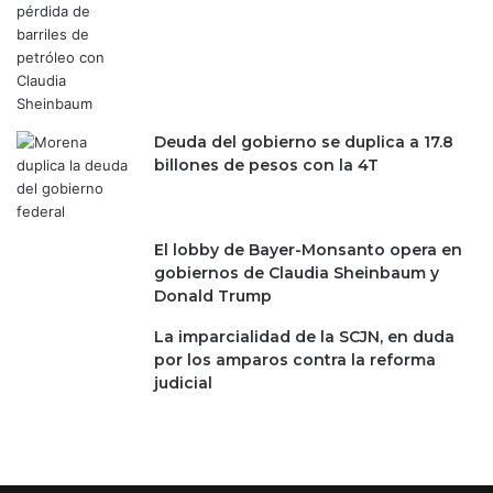
h
r
e
a
d
s
Deuda del gobierno se duplica a 17.8
e
billones de pesos con la 4T
n
s
u
c
El lobby de Bayer-Monsanto opera en
a
gobiernos de Claudia Sheinbaum y
r
Donald Trump
r
e
La imparcialidad de la SCJN, en duda
r
por los amparos contra la reforma
a
judicial
c
o
n
t