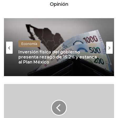
Opinión
Economía
Inversión física del gobierno
presenta rezago de 15.2% y estanca
al Plan México
S
e
p
u
b
l