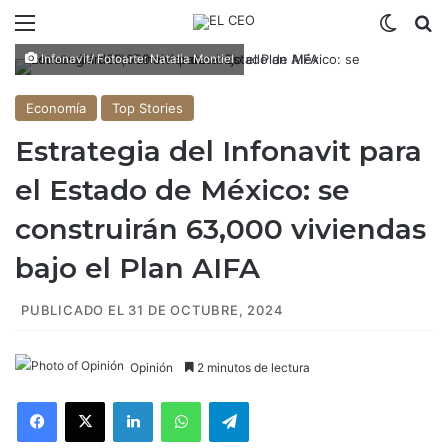
Menú
Switch
B
Infonavit/ Fotoarte: Natalia Montiel
Economía
Top Stories
Estrategia del Infonavit para
el Estado de México: se
construirán 63,000 viviendas
bajo el Plan AIFA
PUBLICADO EL 31 DE OCTUBRE, 2024
Opinión
2 minutos de lectura
Facebook
X
LinkedIn
WhatsApp
Telegram