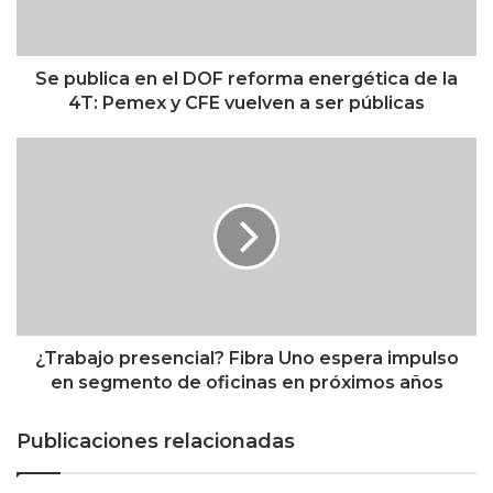
i
c
a
e
Se publica en el DOF reforma energética de la
n
4T: Pemex y CFE vuelven a ser públicas
e
l
¿
D
T
O
r
F
a
r
b
e
a
f
j
o
o
r
p
m
r
¿Trabajo presencial? Fibra Uno espera impulso
a
e
en segmento de oficinas en próximos años
e
s
n
e
Publicaciones relacionadas
e
n
r
c
g