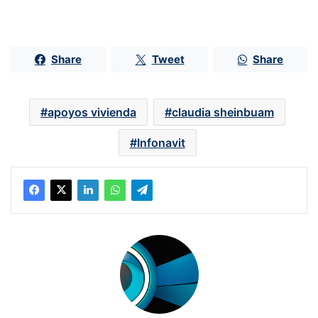
Share
Tweet
Share
apoyos vivienda
claudia sheinbuam
Infonavit