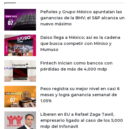
v
l
u
s
Peñoles y Grupo México apuntalan las
e
o
ganancias de la BMV; el S&P alcanza un
l
e
nuevo máximo
v
n
e
s
Daiso llega a México; así es la cadena
n
e
que busca competir con Miniso y
a
g
Mumuso
s
m
e
e
Fintech inician como bancos con
r
n
pérdidas de más de 4,000 mdp
p
t
ú
o
b
d
Peso registra su mejor nivel en casi 6
l
e
meses y logra ganancia semanal de
i
o
1.05%
c
f
a
i
s
c
Liberan en EU a Rafael Zaga Tawil,
i
empresario ligado al caso de los 5,000
n
mdp del Infonavit