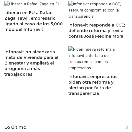
i
é
a
t
Liberan en EU a Rafael
l
Zaga Tawil, empresario
i
?
ligado al caso de los 5,000
c
Infonavit responde a CCE;
F
mdp del Infonavit
defiende reforma y revira
a
i
contra José Medina Mora
d
b
e
r
l
a
Infonavit no alcanzaría
a
U
meta de Vivienda para el
4
n
Bienestar y ampliará el
T
programa a más
o
trabajadores
:
e
Infonavit: empresarios
P
s
piden otra reforma y
e
p
alertan por falta de
m
transparencia
e
e
r
x
a
y
i
C
m
F
p
Lo Último
E
u