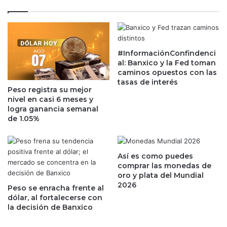
u
S
m
t
a
r
,
e
l
e
#InformaciónConfindenci
a
al: Banxico y la Fed toman
t
s
caminos opuestos con las
m
m
tasas de interés
i
a
Peso registra su mejor
e
r
nivel en casi 6 meses y
n
c
logra ganancia semanal
t
a
de 1.05%
r
s
a
m
s
á
Así es como puedes
G
s
comprar las monedas de
r
g
oro y plata del Mundial
e
o
2026
Peso se enracha frente al
g
l
dólar, al fortalecerse con
A
p
la decisión de Banxico
b
e
e
a