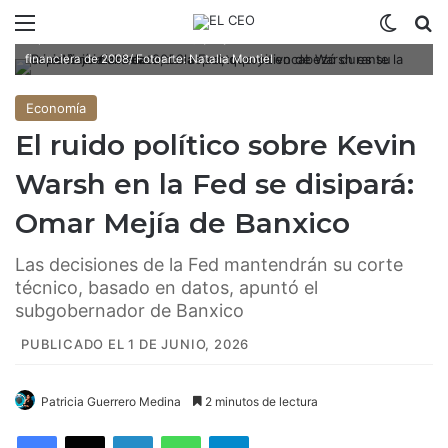
Para Mejía Castelazo, un aspecto positivo de Warsh es su
Menú
Switch
B
experiencia al frente de la Fed, que ya encabezó durante la crisis
financiera de 2008/ Fotoarte: Natalia Montiel
Economía
El ruido político sobre Kevin
Warsh en la Fed se disipará:
Omar Mejía de Banxico
Las decisiones de la Fed mantendrán su corte
técnico, basado en datos, apuntó el
subgobernador de Banxico
PUBLICADO EL 1 DE JUNIO, 2026
Patricia Guerrero Medina
2 minutos de lectura
Facebook
X
LinkedIn
WhatsApp
Telegram