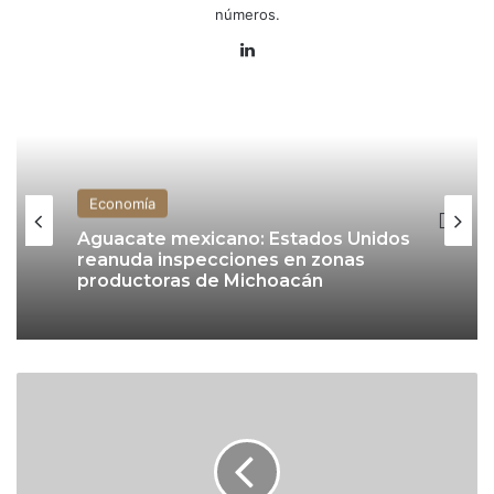
números.
Lin
ke
dIn
Economía
Aguacate mexicano: Estados Unidos
reanuda inspecciones en zonas
productoras de Michoacán
B
e
r
k
s