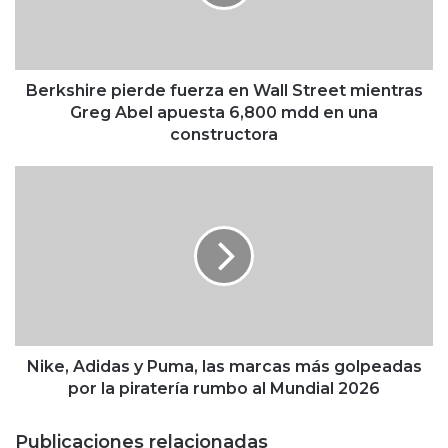
h
i
r
e
p
Berkshire pierde fuerza en Wall Street mientras
i
Greg Abel apuesta 6,800 mdd en una
e
constructora
r
d
N
e
i
f
k
u
e
e
,
r
A
z
d
a
i
e
d
n
a
Nike, Adidas y Puma, las marcas más golpeadas
W
s
por la piratería rumbo al Mundial 2026
a
y
l
P
Publicaciones relacionadas
l