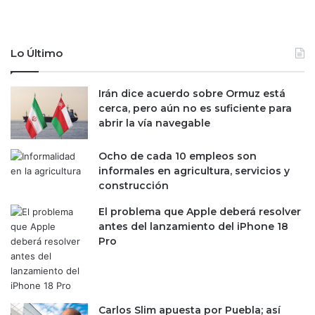
l
d
a
a
p
s
Lo Último
u
p
e
o
s
r
Irán dice acuerdo sobre Ormuz está
t
l
cerca, pero aún no es suficiente para
a
a
abrir la vía navegable
6
p
,
i
Ocho de cada 10 empleos son
8
r
informales en agricultura, servicios y
0
a
construcción
0
t
m
e
El problema que Apple deberá resolver
d
r
antes del lanzamiento del iPhone 18
d
í
Pro
e
a
n
r
u
u
n
m
a
b
Carlos Slim apuesta por Puebla; así