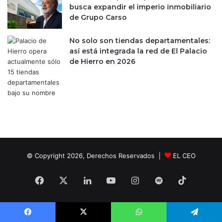
c
o
busca expandir el imperio inmobiliario
o
a
de Grupo Carso
n
l
s
M
No solo son tiendas departamentales:
t
u
así está integrada la red de El Palacio
r
n
de Hierro en 2026
u
d
c
i
t
a
o
l
r
2
a
0
2
6
© Copyright 2026, Derechos Reservados |
EL CEO
Facebook
X
LinkedIn
YouTube
Instagram
Spotify
TikTok