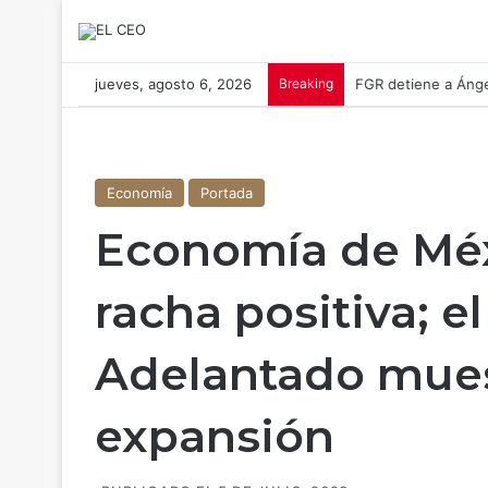
jueves, agosto 6, 2026
Breaking
FGR detiene a Ánge
Economía
Portada
Economía de Méx
racha positiva; e
Adelantado mues
expansión