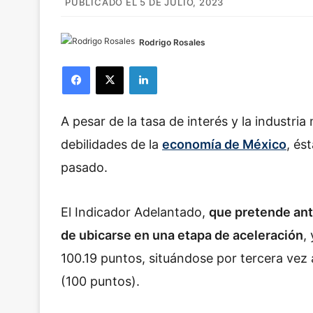
PUBLICADO EL 5 DE JULIO, 2023
Rodrigo Rosales
Facebook
X
LinkedIn
A pesar de la tasa de interés y la industr
debilidades de la
economía de México
, és
pasado.
El Indicador Adelantado,
que pretende ant
de ubicarse en una etapa de aceleración
,
100.19 puntos, situándose por tercera vez a
(100 puntos).