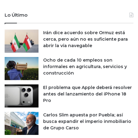
o
e
b
s
Lo Último
e
d
r
e
n
T
Irán dice acuerdo sobre Ormuz está
a
i
cerca, pero aún no es suficiente para
d
k
abrir la vía navegable
o
T
r
o
Ocho de cada 10 empleos son
e
k
informales en agricultura, servicios y
s
e
construcción
p
n
a
E
El problema que Apple deberá resolver
n
s
antes del lanzamiento del iPhone 18
i
t
Pro
s
a
t
d
a
Carlos Slim apuesta por Puebla; así
o
s
busca expandir el imperio inmobiliario
s
e
de Grupo Carso
U
n
n