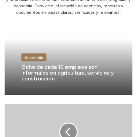
economía. Convierte información de agencias, reportes y
documentos en piezas claras, verificadas y relevantes.
Economía
Ocho de cada 10 empleos son
informales en agricultura, servicios y
construcción
P
A
N
a
c