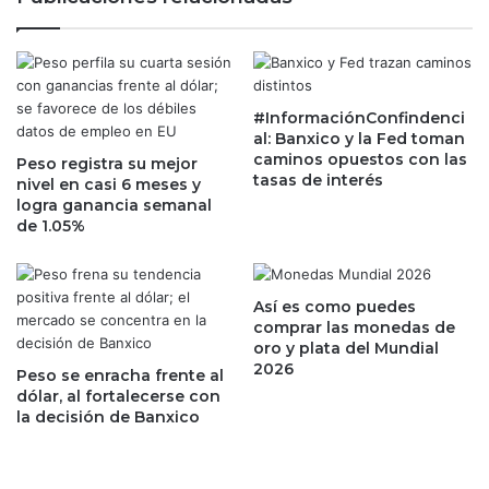
i
a
c
p
i
a
a
r
p
a
o
#InformaciónConfindenci
a
al: Banxico y la Fed toman
r
d
caminos opuestos con las
s
Peso registra su mejor
q
tasas de interés
nivel en casi 6 meses y
e
u
logra ganancia semanal
ñ
i
de 1.05%
a
r
l
i
a
r
m
o
Así es como puedes
i
p
comprar las monedas de
e
oro y plata del Mundial
e
n
2026
r
Peso se enracha frente al
t
a
dólar, al fortalecerse con
o
la decisión de Banxico
c
s
i
a
o
g
n