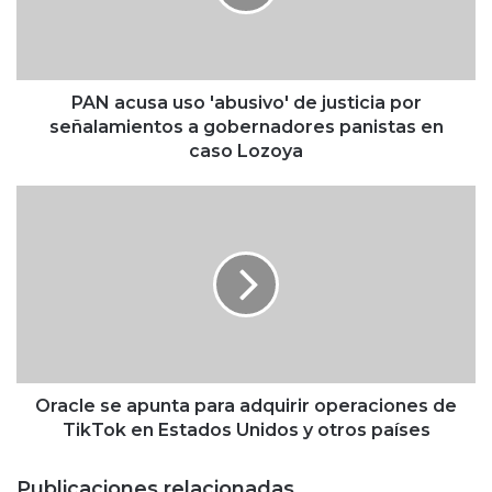
u
s
a
u
s
PAN acusa uso 'abusivo' de justicia por
o
señalamientos a gobernadores panistas en
'
caso Lozoya
a
b
O
u
r
s
a
i
c
v
l
o
e
'
s
d
e
e
a
j
p
Oracle se apunta para adquirir operaciones de
u
u
TikTok en Estados Unidos y otros países
s
n
t
t
Publicaciones relacionadas