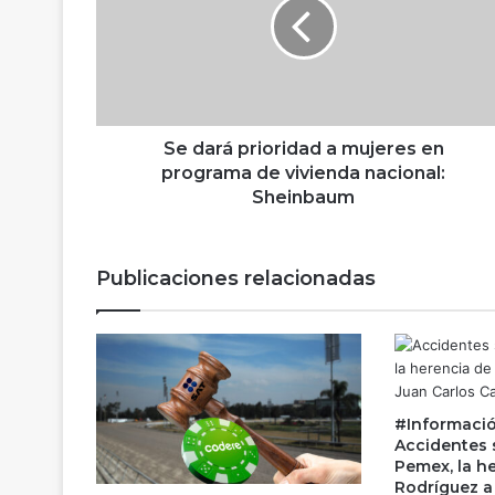
a
r
á
p
r
i
o
Se dará prioridad a mujeres en
r
programa de vivienda nacional:
i
Sheinbaum
d
a
d
Publicaciones relacionadas
a
m
u
j
e
r
#Informació
e
Accidentes 
s
Pemex, la he
e
Rodríguez a