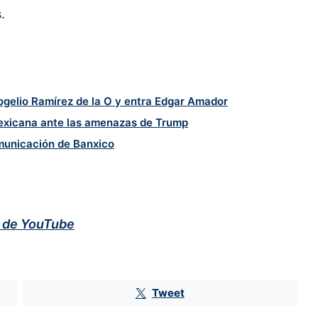
.
ogelio Ramírez de la O y entra Edgar Amador
mexicana ante las amenazas de Trump
municación de Banxico
l de YouTube
Pemex aporta solo un 0.05% más a
las finanzas públicas con el
Derecho Petrolero para el
Bienestar
Tweet
Aceleran el fracking en México:
gobierno de Claudia Sheinbaum