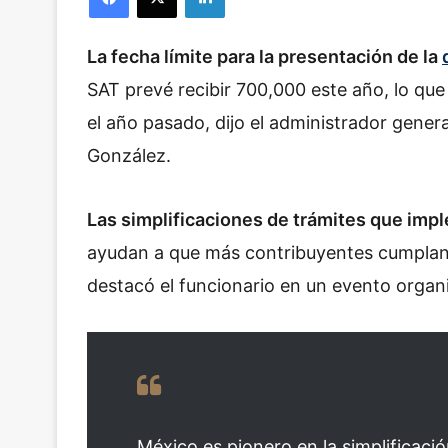
l
o
La fecha límite para la presentación de la
w
o
SAT prevé recibir 700,000 este año, lo qu
n
el año pasado, dijo el administrador gene
X
González.
Las simplificaciones de trámites que imple
ayudan a que más contribuyentes cumplan 
destacó el funcionario en un evento organ
México es pionero en la simplificación