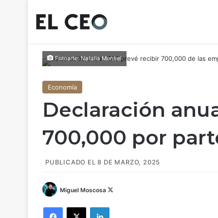
Fotoarte: Natalia Montiel
Economía
Declaración anua
700,000 por part
PUBLICADO EL 8 DE MARZO, 2025
Miguel Moscosa
F
o
Facebook
X
LinkedIn
l