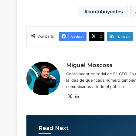
contribuyentes
Compartir
Facebook
X
LinkedIn
Miguel Moscosa
Coordinador editorial de EL CEO. Es e
la idea de que “cada número también 
comunicarlos a todo el público.
X
Lin
ke
dIn
Read Next