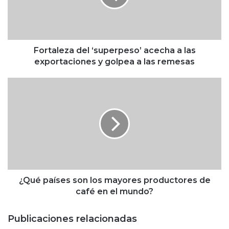
l
e
z
a
d
Fortaleza del ‘superpeso’ acecha a las
e
exportaciones y golpea a las remesas
l
‘
¿
s
Q
u
u
p
é
e
p
r
a
p
í
e
s
s
e
o
s
¿Qué países son los mayores productores de
’
s
café en el mundo?
a
o
c
n
Publicaciones relacionadas
e
l