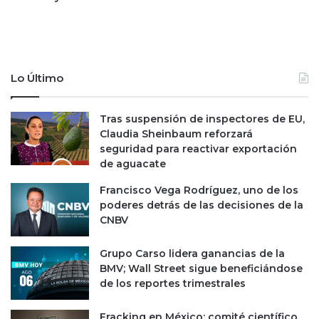
e
o
c
l
a
p
f
e
é
a
e
Lo Último
a
n
l
e
Tras suspensión de inspectores de EU,
a
l
Claudia Sheinbaum reforzará
s
m
seguridad para reactivar exportación
r
u
de aguacate
e
n
m
d
Francisco Vega Rodríguez, uno de los
e
o
poderes detrás de las decisiones de la
s
?
CNBV
a
s
Grupo Carso lidera ganancias de la
BMV; Wall Street sigue beneficiándose
de los reportes trimestrales
Fracking en México: comité científico