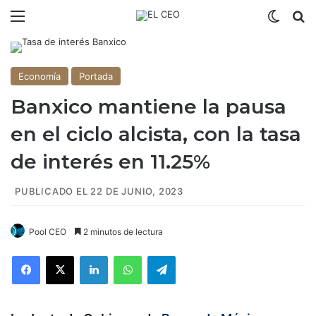
Menú
Switch
B
Economía
Portada
Banxico mantiene la pausa
en el ciclo alcista, con la tasa
de interés en 11.25%
PUBLICADO EL 22 DE JUNIO, 2023
Pool CEO
2 minutos de lectura
Facebook
X
LinkedIn
WhatsApp
Telegram