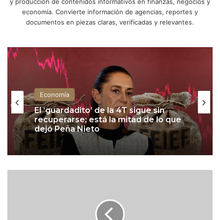
y producción de contenidos informativos en finanzas, negocios y
economía. Convierte información de agencias, reportes y
documentos en piezas claras, verificadas y relevantes.
Economía
Economía
Bankaool, el más optimista sobre el
PIB de México: prevé crecimiento
del 1.6% mientras otros bancos
estiman menos de 1%
El ‘guardadito’ de la 4T sigue sin
F
recuperarse; está la mitad de lo que
dejó Peña Nieto
o
r
t
a