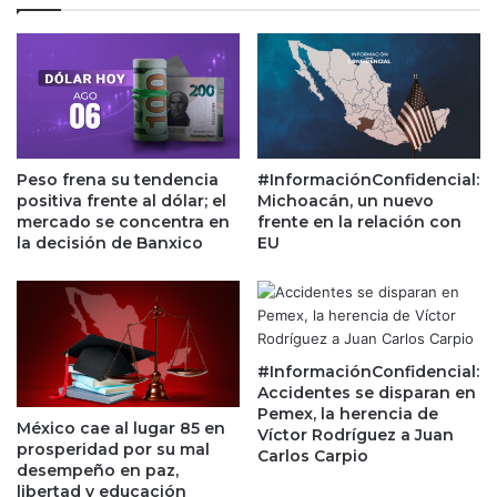
c
o
h
s
a
m
a
a
l
y
a
o
s
r
e
e
Peso frena su tendencia
#InformaciónConfidencial:
x
s
positiva frente al dólar; el
Michoacán, un nuevo
p
p
mercado se concentra en
frente en la relación con
o
r
la decisión de Banxico
EU
r
o
t
d
a
u
c
c
i
t
#InformaciónConfidencial:
o
o
Accidentes se disparan en
n
r
Pemex, la herencia de
e
México cae al lugar 85 en
e
Víctor Rodríguez a Juan
prosperidad por su mal
s
s
Carlos Carpio
desempeño en paz,
y
d
libertad y educación
g