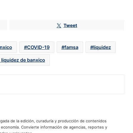
Tweet
Deuda del gobierno se duplica a
17.8 billones de pesos con la 4T
nxico
COVID-19
famsa
liquidez
liquidez de banxico
El ‘guardadito’ de la 4T sigue sin
recuperarse; está la mitad de lo que
dejó Peña Nieto
Bankaool, el más optimista sobre el
PIB de México: prevé crecimiento
del 1.6% mientras otros bancos
estiman menos de 1%
Pemex aporta solo un 0.05% más a
las finanzas públicas con el
ada de la edición, curaduría y producción de contenidos
Derecho Petrolero para el
y economía. Convierte información de agencias, reportes y
Bienestar