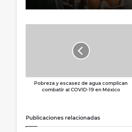
P
o
b
r
e
z
a
y
e
s
Pobreza y escasez de agua complican
c
combatir al COVID-19 en México
a
s
e
z
Publicaciones relacionadas
d
e