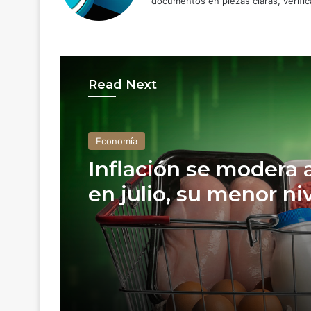
documentos en piezas claras, verific
Read Next
Economía
Inflación se modera 
en julio, su menor ni
desde 2020, y se acer
meta de Banxico