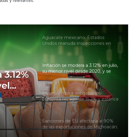
adas y relevantes.
Aceleran el fracking en México:
gobierno de Claudia Sheinbaum
analiza terrenos para prueba piloto
Aguacate mexicano: Estados
Unidos reanuda inspecciones en
zonas productoras de Michoacán
Inflación se modera a 3.12% en julio,
su menor nivel desde 2020, y se
a 3.12%
acerca a la meta de Banxico
vel
Inversión física del gobierno
ca a la
presenta rezago de 15.2% y estanca
al Plan México
Sanciones de EU afectaría al 90%
de las exportaciones de Michoacán;
casi 6,000 mdd están en riesgo