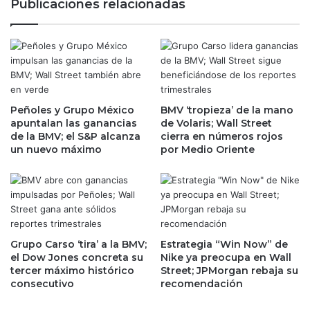
Publicaciones relacionadas
u
%
m
m
a
á
p
s
u
p
e
o
s
r
t
Peñoles y Grupo México
BMV ‘tropieza’ de la mano
s
apuntalan las ganancias
de Volaris; Wall Street
a
u
de la BMV; el S&P alcanza
cierra en números rojos
p
d
un nuevo máximo
por Medio Oriente
o
e
r
u
e
d
l
a
A
;
I
s
F
e
Grupo Carso ‘tira’ a la BMV;
Estrategia “Win Now” de
A
s
el Dow Jones concreta su
Nike ya preocupa en Wall
e
tercer máximo histórico
Street; JPMorgan rebaja su
u
consecutivo
recomendación
n
m
P
a