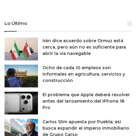
a
n
q
i
u
n
e
t
Lo Último
t
e
e
r
E
e
Irán dice acuerdo sobre Ormuz está
c
s
cerca, pero aún no es suficiente para
o
e
abrir la vía navegable
n
s
ó
,
Ocho de cada 10 empleos son
m
c
informales en agricultura, servicios y
i
o
construcción
c
m
o
i
El problema que Apple deberá resolver
2
s
antes del lanzamiento del iPhone 18
0
i
Pro
2
o
6
n
Carlos Slim apuesta por Puebla; así
e
busca expandir el imperio inmobiliario
s
de Grupo Carso
y