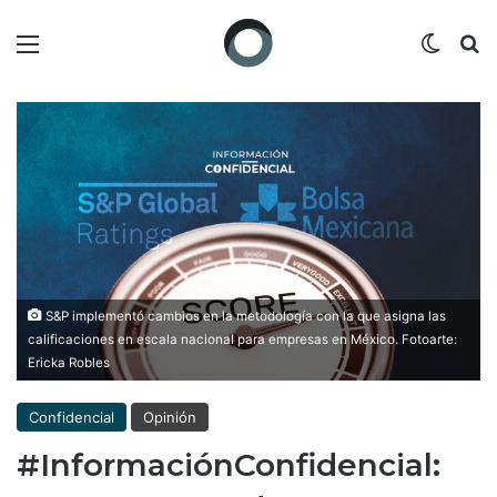
Menú
Switch
B
S&P implementó cambios en la metodología con la que asigna las
calificaciones en escala nacional para empresas en México. Fotoarte:
Ericka Robles
Confidencial
Opinión
#InformaciónConfidencial: