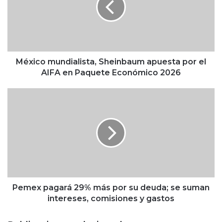
c
o
m
u
n
d
México mundialista, Sheinbaum apuesta por el
i
AIFA en Paquete Económico 2026
a
l
P
i
e
s
m
t
e
a
x
,
p
S
a
h
g
e
a
i
r
Pemex pagará 29% más por su deuda; se suman
n
á
intereses, comisiones y gastos
b
2
a
9