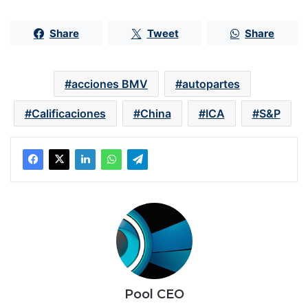
Share
Tweet
Share
acciones BMV
autopartes
Calificaciones
China
ICA
S&P
Pool CEO