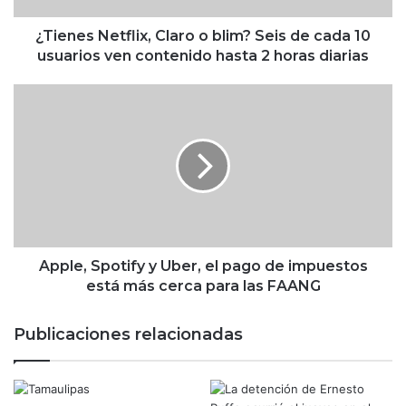
e
t
¿Tienes Netflix, Claro o blim? Seis de cada 10
f
usuarios ven contenido hasta 2 horas diarias
l
i
A
x
p
,
p
C
l
l
e
a
,
r
S
o
p
o
o
b
t
Apple, Spotify y Uber, el pago de impuestos
l
i
está más cerca para las FAANG
i
f
m
y
Publicaciones relacionadas
?
y
S
U
e
b
i
e