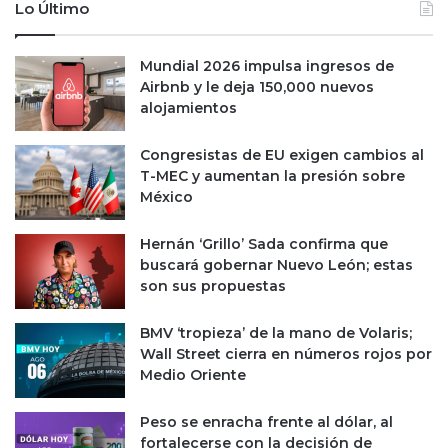
o
t
Lo Último
n
á
t
m
Mundial 2026 impulsa ingresos de
e
á
Airbnb y le deja 150,000 nuevos
n
s
alojamientos
i
c
d
e
o
r
Congresistas de EU exigen cambios al
h
c
T-MEC y aumentan la presión sobre
a
a
México
s
p
t
a
Hernán ‘Grillo’ Sada confirma que
a
r
buscará gobernar Nuevo León; estas
2
a
son sus propuestas
h
l
o
a
BMV ‘tropieza’ de la mano de Volaris;
r
s
Wall Street cierra en números rojos por
a
F
Medio Oriente
s
A
d
A
Peso se enracha frente al dólar, al
i
N
fortalecerse con la decisión de
a
G