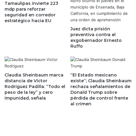
s
Tamaulipas invierte 223
r
mdp para reforzar
d
,
seguridad en corredor
e
e
estratégico hacia EU
c
l
a
Juez dicta prisión
p
preventiva contra el
d
a
exgobernador Ernesto
a
g
Ruffo
1
o
0
d
u
e
s
i
u
m
Claudia Sheinbaum marca
“El Estado mexicano
a
p
distancia de Víctor
existe”; Claudia Sheinbaum
r
Rodríguez Padilla: “Todo el
rechaza señalamientos de
u
peso de la ley” y cero
Donald Trump sobre
i
e
impunidad, señala
pérdida de control frente
o
s
al crimen
s
t
v
o
e
s
n
e
c
s