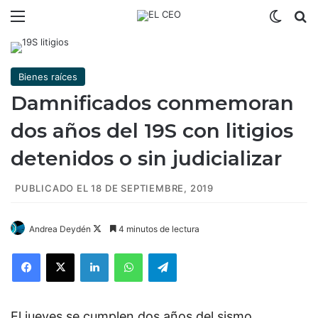
Menú
Switch
B
Bienes raíces
Damnificados conmemoran
dos años del 19S con litigios
detenidos o sin judicializar
PUBLICADO EL 18 DE SEPTIEMBRE, 2019
Andrea Deydén
F
4 minutos de lectura
o
Facebook
X
LinkedIn
WhatsApp
Telegram
l
l
o
El jueves se cumplen dos años del sismo
w