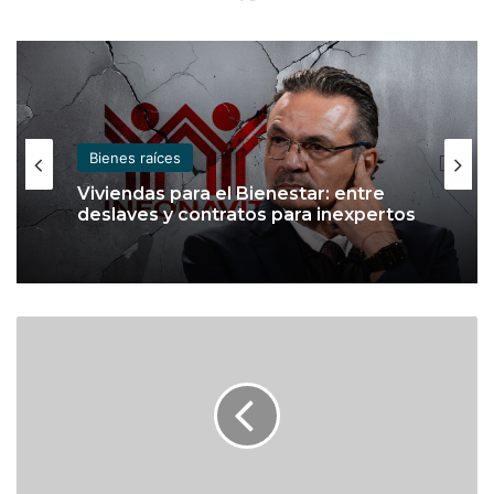
Bienes raíces
Bienes raíces
Viviendas para el Bienestar: entre
deslaves y contratos para inexpertos
Sector inmobiliario se debilitará en
¿
2026 por menor poder adquisitivo:
T
Fitch Ratings
i
e
n
e
s
N