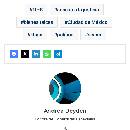
19-S
acceso a la justicia
bienes raices
Ciudad de México
litigio
política
sismo
Andrea Deydén
Editora de Coberturas Especiales
X