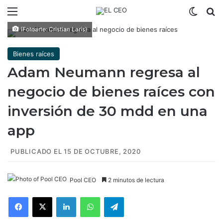
Menú
Switch
B
(Fotoarte: Cristian Laris)
Bienes raíces
Adam Neumann regresa al
negocio de bienes raíces con
inversión de 30 mdd en una
app
PUBLICADO EL 15 DE OCTUBRE, 2020
Pool CEO
2 minutos de lectura
Facebook
X
LinkedIn
WhatsApp
Telegram