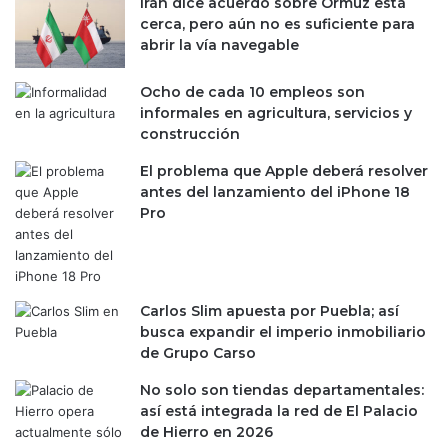
Irán dice acuerdo sobre Ormuz está
c
e
cerca, pero aún no es suficiente para
i
r
abrir la vía navegable
a
t
s
r
a
i
Ocho de cada 10 empleos son
r
m
informales en agricultura, servicios y
u
e
construcción
m
s
El problema que Apple deberá resolver
o
t
antes del lanzamiento del iPhone 18
r
r
Pro
d
e
e
d
v
e
e
l
n
a
Carlos Slim apuesta por Puebla; así
t
ñ
busca expandir el imperio inmobiliario
a
o
de Grupo Carso
?
E
No solo son tiendas departamentales:
s
así está integrada la red de El Palacio
t
de Hierro en 2026
o