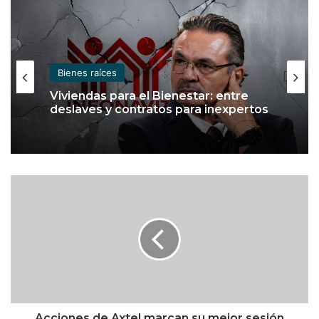
Bienes raíces
Viviendas para el Bienestar: entre
deslaves y contratos para inexpertos
A
c
c
i
o
n
e
s
d
e
Acciones de Axtel marcan su mejor sesión