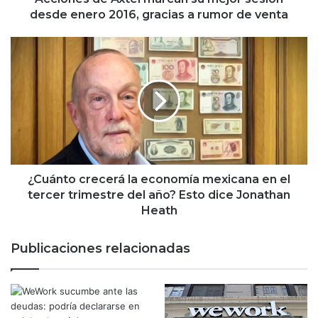
A
desde enero 2016, gracias a rumor de venta
x
t
¿
e
C
l
u
m
á
a
n
r
t
c
o
a
c
n
r
s
e
¿Cuánto crecerá la economía mexicana en el
u
c
tercer trimestre del año? Esto dice Jonathan
m
e
Heath
e
r
j
á
Publicaciones relacionadas
o
l
r
a
s
e
e
c
s
o