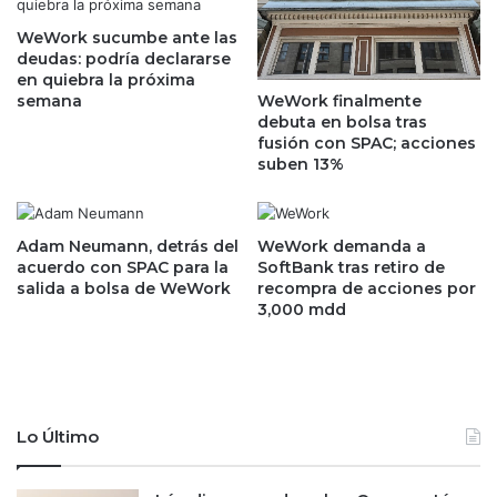
i
n
ó
WeWork sucumbe ante las
o
deudas: podría declararse
n
m
en quiebra la próxima
d
í
semana
WeWork finalmente
e
a
debuta en bolsa tras
s
m
fusión con SPAC; acciones
d
e
suben 13%
e
x
e
i
n
c
e
Adam Neumann, detrás del
WeWork demanda a
a
acuerdo con SPAC para la
SoftBank tras retiro de
r
n
salida a bolsa de WeWork
recompra de acciones por
o
a
3,000 mdd
2
e
0
n
1
e
6
l
,
t
g
e
Lo Último
r
r
a
c