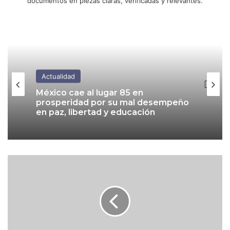
documentos en piezas claras, verificadas y relevantes.
Actualidad
Actualidad
México cae al lugar 85 en
prosperidad por su mal desempeño
en paz, libertad y educación
Estados Unidos suspende
actividades de su personal en
F
Michoacán ante riesgos de
E
seguridad
M
S
A
r
e