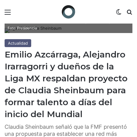
Menú
Switch
B
Claudia Sheinbaum señaló que la FMF presentó una propuesta para
establecer una red más amplia de academias y escuelas deportivas. /
Foto: Presidencia
Actualidad
Emilio Azcárraga, Alejandro
Irarragorri y dueños de la
Liga MX respaldan proyecto
de Claudia Sheinbaum para
formar talento a días del
inicio del Mundial
Claudia Sheinbaum señaló que la FMF presentó
una propuesta para establecer una red más