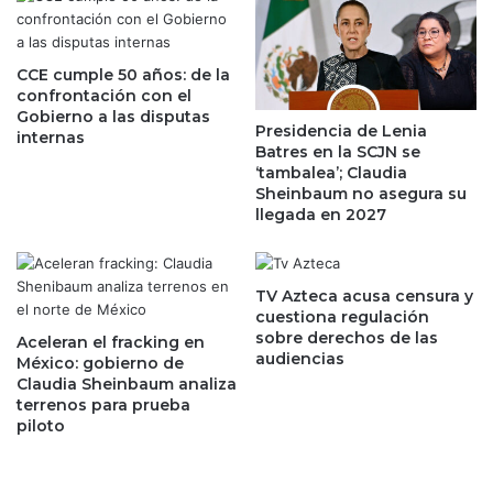
N
n
i
l
g
a
e
CCE cumple 50 años: de la
m
confrontación con el
l
i
Gobierno a las disputas
M
r
Presidencia de Lenia
internas
o
a
Batres en la SCJN se
r
a
‘tambalea’; Claudia
r
A
Sheinbaum no asegura su
i
llegada en 2027
i
s
r
,
b
p
n
TV Azteca acusa censura y
a
b
cuestiona regulación
r
y
sobre derechos de las
Aceleran el fracking en
a
l
audiencias
México: gobierno de
i
o
Claudia Sheinbaum analiza
m
s
terrenos para prueba
p
h
piloto
u
o
l
t
s
e