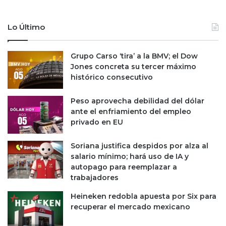
a
l
r
e
Lo Último
a
s
S
c
p
l
Grupo Carso ‘tira’ a la BMV; el Dow
i
a
Jones concreta su tercer máximo
n
n
histórico consecutivo
d
e
Peso aprovecha debilidad del dólar
s
ante el enfriamiento del empleo
t
privado en EU
i
n
Soriana justifica despidos por alza al
o
salario mínimo; hará uso de IA y
s
autopago para reemplazar a
e
trabajadores
n
C
Heineken redobla apuesta por Six para
D
recuperar el mercado mexicano
M
X