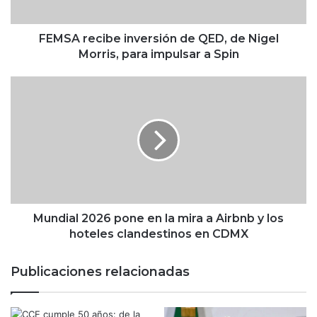
c
i
b
FEMSA recibe inversión de QED, de Nigel
e
Morris, para impulsar a Spin
i
n
M
v
u
e
n
r
d
s
i
i
a
ó
l
n
2
d
0
e
2
Mundial 2026 pone en la mira a Airbnb y los
Q
6
hoteles clandestinos en CDMX
E
p
D
o
Publicaciones relacionadas
,
n
d
e
e
e