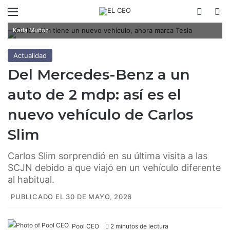
Menú
Switch
B
Carlos Slim tiene un nuevo vehículo, ahora marca Tesla / Fotoarte:
Karla Muñoz
Actualidad
Del Mercedes-Benz a un
auto de 2 mdp: así es el
nuevo vehículo de Carlos
Slim
Carlos Slim sorprendió en su última visita a las
SCJN debido a que viajó en un vehículo diferente
al habitual.
PUBLICADO EL 30 DE MAYO, 2026
Pool CEO
2 minutos de lectura