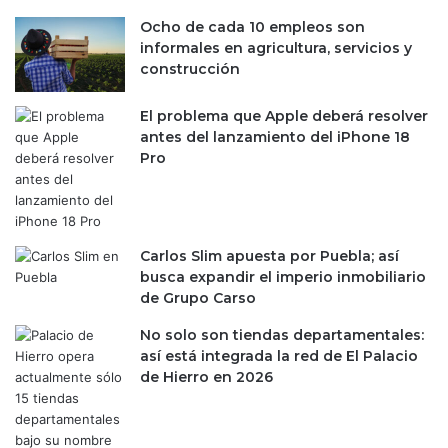
e
d
Ocho de cada 10 empleos son
s
o
informales en agricultura, servicios y
c
d
construcción
a
e
d
l
e
El problema que Apple deberá resolver
o
n
antes del lanzamiento del iPhone 18
s
a
Pro
l
s
e
d
n
e
t
l
e
Carlos Slim apuesta por Puebla; así
p
s
busca expandir el imperio inmobiliario
a
c
de Grupo Carso
í
o
s
n
No solo son tiendas departamentales:
I
así está integrada la red de El Palacio
A
de Hierro en 2026