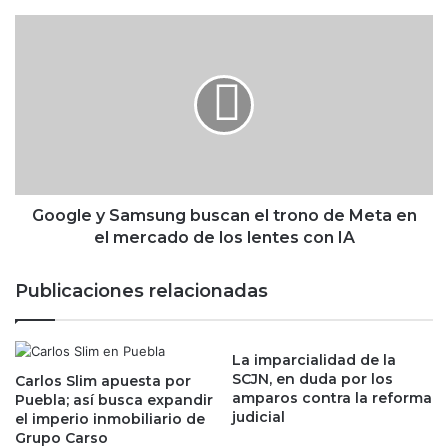
a
v
G
i
o
d
o
e
g
s
l
:
e
d
y
e
S
u
a
n
m
Google y Samsung buscan el trono de Meta en
a
s
el mercado de los lentes con IA
b
u
o
n
Publicaciones relacionadas
t
g
i
b
c
u
a
La imparcialidad de la
s
SCJN, en duda por los
e
Carlos Slim apuesta por
c
amparos contra la reforma
Puebla; así busca expandir
n
a
judicial
el imperio inmobiliario de
M
n
Grupo Carso
o
e