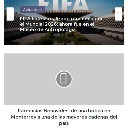
Actualidad
FIFA habría realizado otra cena por
el Mundial 2026; ahora fue en el
Museo de Antropología
F
a
r
m
a
c
i
a
s
B
Farmacias Benavides: de una botica en
e
Monterrey a una de las mayores cadenas del
n
país