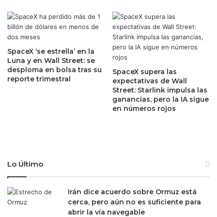
n
l
t
t
e
r
r
o
r
n
SpaceX ‘se estrella’ en la
e
o
Luna y en Wall Street: se
y
desploma en bolsa tras su
d
SpaceX supera las
a
reporte trimestral
e
expectativas de Wall
u
Street: Starlink impulsa las
M
n
ganancias, pero la IA sigue
e
en números rojos
a
t
d
a
e
e
l
n
a
e
s
l
Lo Último
m
m
a
e
y
Irán dice acuerdo sobre Ormuz está
r
o
cerca, pero aún no es suficiente para
c
r
abrir la vía navegable
a