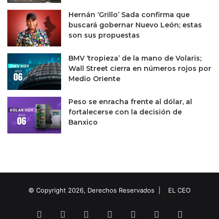
Hernán ‘Grillo’ Sada confirma que
buscará gobernar Nuevo León; estas
son sus propuestas
BMV ‘tropieza’ de la mano de Volaris;
Wall Street cierra en números rojos por
Medio Oriente
Peso se enracha frente al dólar, al
fortalecerse con la decisión de
Banxico
© Copyright 2026, Derechos Reservados |
EL CEO
Facebook
X
LinkedIn
YouTube
Instagram
Spotify
TikTok