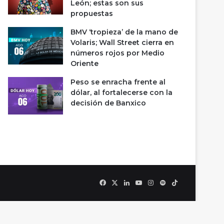
León; estas son sus
propuestas
BMV ‘tropieza’ de la mano de
Volaris; Wall Street cierra en
números rojos por Medio
Oriente
Peso se enracha frente al
dólar, al fortalecerse con la
decisión de Banxico
Facebook
X
LinkedIn
YouTube
Instagram
Spotify
TikTok