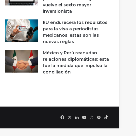
vuelve el sexto mayor
inversionista
EU endurecerá los requisitos
para la visa a periodistas
mexicanos; estas son las
nuevas reglas
México y Perú reanudan
relaciones diplomáticas; esta
fue la medida que impulso la
conciliación
Facebook
X
LinkedIn
YouTube
Instagram
Spotify
TikTok