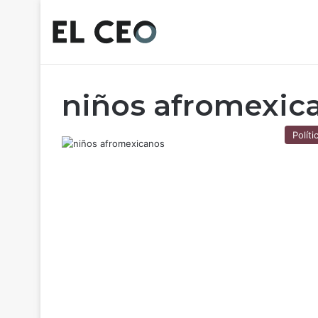
niños afromexic
Políti