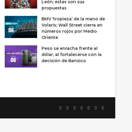
León; estas son sus
propuestas
BMV ‘tropieza’ de la mano de
Volaris; Wall Street cierra en
números rojos por Medio
Oriente
Peso se enracha frente al
dólar, al fortalecerse con la
decisión de Banxico
Facebook
X
LinkedIn
YouTube
Instagram
Spotify
TikTok