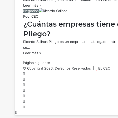
Leer más »
Negocios
Pool CEO
¿Cuántas empresas tiene e
Pliego?
Ricardo Salinas Pliego es un empresario catalogado entr
su…
Leer más »
Página siguiente
© Copyright 2026, Derechos Reservados |
EL CEO
Facebook
X
LinkedIn
YouTube
Instagram
Spotify
TikTok
Botón