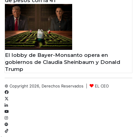
de pesos con la 4T
El lobby de Bayer-Monsanto opera en
gobiernos de Claudia Sheinbaum y Donald
Trump
© Copyright 2026, Derechos Reservados |
EL CEO
Facebook
X
LinkedIn
YouTube
Instagram
Spotify
TikTok