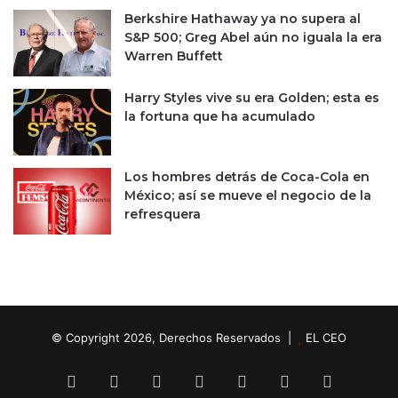
Berkshire Hathaway ya no supera al
S&P 500; Greg Abel aún no iguala la era
Warren Buffett
Harry Styles vive su era Golden; esta es
la fortuna que ha acumulado
Los hombres detrás de Coca-Cola en
México; así se mueve el negocio de la
refresquera
© Copyright 2026, Derechos Reservados |
EL CEO
Facebook
X
LinkedIn
YouTube
Instagram
Spotify
TikTok