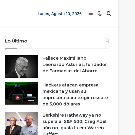
Barra lateral
Switch skin
Buscar
Lunes, Agosto 10, 2026
Lo Último
Fallece Maximiliano
Leonardo Asturias, fundador
de Farmacias del Ahorro
Hackers atacan empresa
mexicana y usan su
impresora para exigir rescate
de 3,000 dólares
Berkshire Hathaway ya no
supera al S&P 500; Greg Abel
aún no iguala la era Warren
Buffett