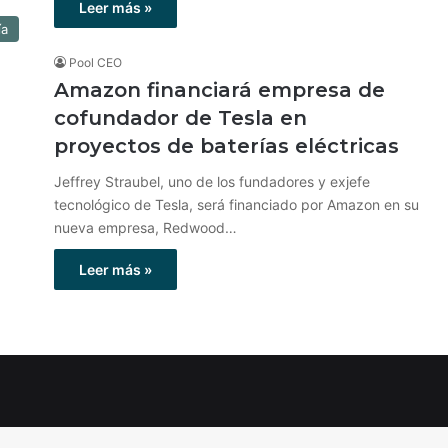
Leer más »
ía
Pool CEO
Amazon financiará empresa de
cofundador de Tesla en
proyectos de baterías eléctricas
Jeffrey Straubel, uno de los fundadores y exjefe
tecnológico de Tesla, será financiado por Amazon en su
nueva empresa, Redwood…
Leer más »