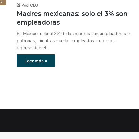
ía
Pool CEO
Madres mexicanas: solo el 3% son
empleadoras
En México, solo el 3% de las madres son empleadoras o
patronas, mientras que las empleadas u obreras
representan el…
Leer más »