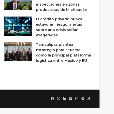
inspecciones en zonas
productoras de Michoacán
El crédito privado nunca
estuvo en riesgo; alertas
sobre una crisis serían
exageradas
Tamaulipas plantea
estrategia para situarse
como la principal plataforma
logística entre México y EU
Facebook
X
LinkedIn
YouTube
Instagram
Spotify
TikTok