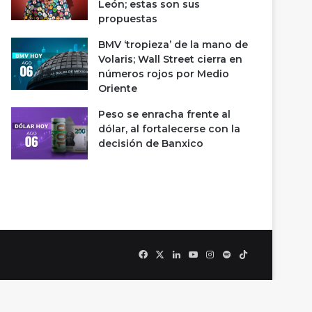
León; estas son sus
propuestas
BMV ‘tropieza’ de la mano de
Volaris; Wall Street cierra en
números rojos por Medio
Oriente
Peso se enracha frente al
dólar, al fortalecerse con la
decisión de Banxico
Facebook
X
LinkedIn
YouTube
Instagram
Spotify
TikTok