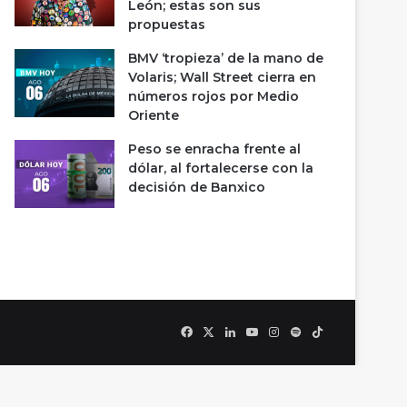
León; estas son sus
propuestas
BMV ‘tropieza’ de la mano de
Volaris; Wall Street cierra en
números rojos por Medio
Oriente
Peso se enracha frente al
dólar, al fortalecerse con la
decisión de Banxico
Facebook
X
LinkedIn
YouTube
Instagram
Spotify
TikTok