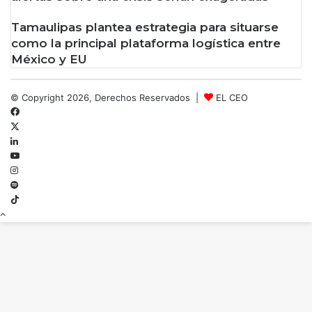
Tamaulipas plantea estrategia para situarse
como la principal plataforma logística entre
México y EU
© Copyright 2026, Derechos Reservados |
EL CEO
Facebook
X
LinkedIn
YouTube
Instagram
Spotify
TikTok
Botón
volver
arriba