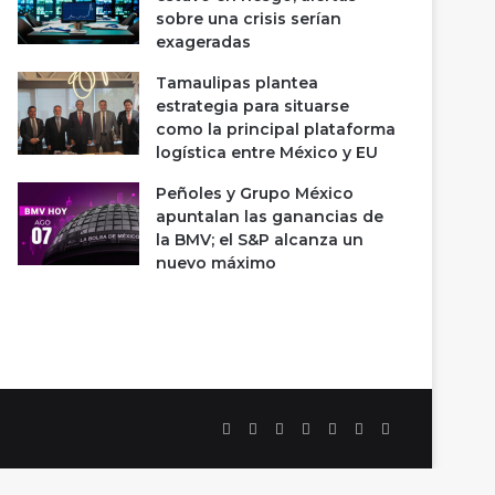
sobre una crisis serían
exageradas
Tamaulipas plantea
estrategia para situarse
como la principal plataforma
logística entre México y EU
Peñoles y Grupo México
apuntalan las ganancias de
la BMV; el S&P alcanza un
nuevo máximo
Facebook
X
LinkedIn
YouTube
Instagram
Spotify
TikTok