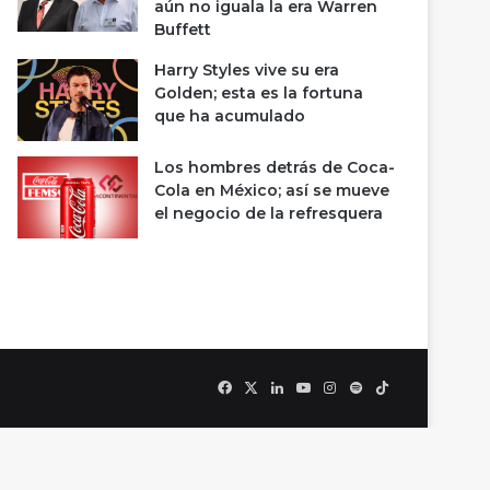
aún no iguala la era Warren
Buffett
Harry Styles vive su era
Golden; esta es la fortuna
que ha acumulado
Los hombres detrás de Coca-
Cola en México; así se mueve
el negocio de la refresquera
Facebook
X
LinkedIn
YouTube
Instagram
Spotify
TikTok