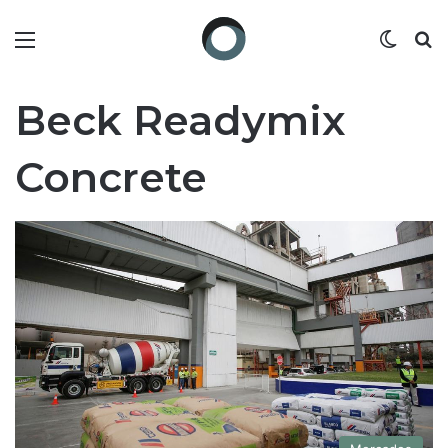
Menú
Switch
B
Beck Readymix
Concrete