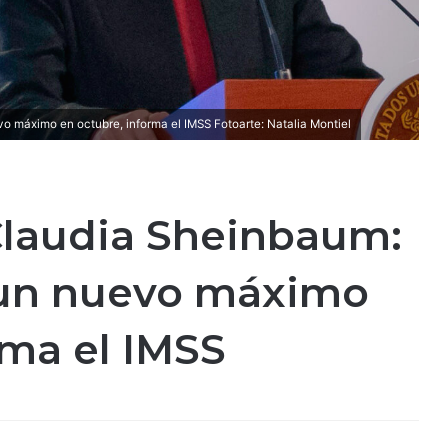
 máximo en octubre, informa el IMSS Fotoarte: Natalia Montiel
Claudia Sheinbaum:
 un nuevo máximo
rma el IMSS