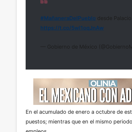
#MañaneraDelPueblo
desde Palacio
https://t.co/5wl1oqJnAw
— Gobierno de México (@Gobierno
En el acumulado de enero a octubre de es
puestos; mientras que en el mismo periodo 
empleos.