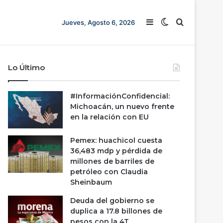
Barra lateral
Switch skin
Buscar
Jueves, Agosto 6, 2026
Lo Último
#InformaciónConfidencial:
Michoacán, un nuevo frente
en la relación con EU
Pemex: huachicol cuesta
36,483 mdp y pérdida de
millones de barriles de
petróleo con Claudia
Sheinbaum
Deuda del gobierno se
duplica a 17.8 billones de
pesos con la 4T