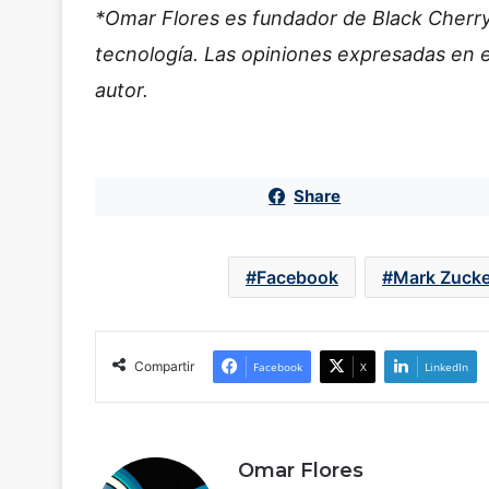
*Omar Flores es fundador de Black Cherry
tecnología.
Las opiniones expresadas en es
autor.
Share
Facebook
Mark Zuck
Compartir
Facebook
X
LinkedIn
Omar Flores