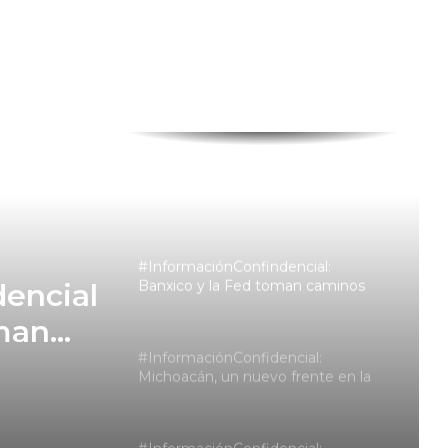
Libre apunta a BMV y BIVA por
30,000 mdp para su negocio de
crédito
#InformaciónConfidencial:
Halliburton, Baker Hughes y SLB
mejoran su tono sobre México y
Pemex
Remesas: el factor FinCEN que
todavía no aparece en los envíos de
los paisanos
#InformaciónConfindencial:
Banxico y la Fed toman caminos
encial
opuestos con las tasas de interés
oman
#InformaciónConfidencial:
n las
Michoacán, un nuevo frente en la
relación con EU