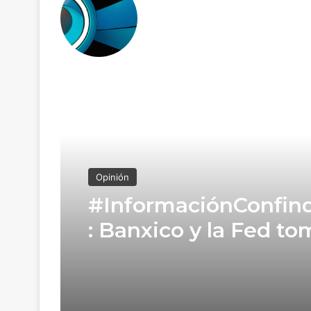
Read Next
Opinión
#InformaciónConfind
: Banxico y la Fed t
caminos opuestos co
tasas de interés