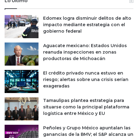
Lo Último
a
l
d
l
Edomex logra disminuir delitos de alto
e
o
impacto mediante estrategia con el
n
d
gobierno federal
2
e
0
l
2
o
Aguacate mexicano: Estados Unidos
5
s
reanuda inspecciones en zonas
?
m
productoras de Michoacán
e
x
El crédito privado nunca estuvo en
i
riesgo; alertas sobre una crisis serían
c
exageradas
a
n
Tamaulipas plantea estrategia para
o
situarse como la principal plataforma
s
logística entre México y EU
Peñoles y Grupo México apuntalan las
ganancias de la BMV; el S&P alcanza un