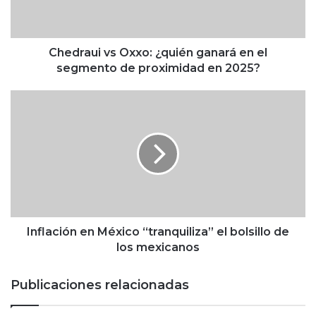
u
i
v
s
Chedraui vs Oxxo: ¿quién ganará en el
O
segmento de proximidad en 2025?
x
x
I
o
n
:
f
¿
l
q
a
u
c
i
i
é
ó
n
n
g
e
Inflación en México “tranquiliza” el bolsillo de
a
n
los mexicanos
n
M
a
é
Publicaciones relacionadas
r
x
á
i