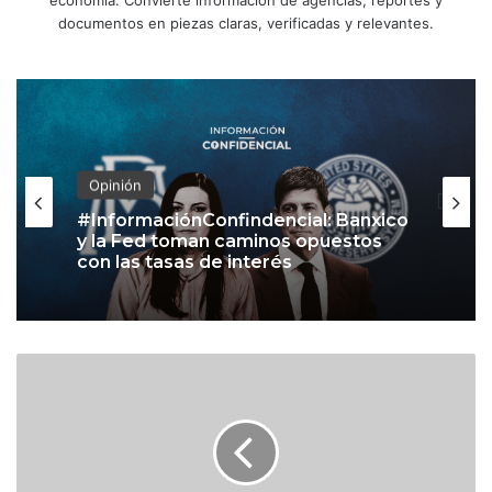
documentos en piezas claras, verificadas y relevantes.
Opinión
#InformaciónConfindencial: Banxico
y la Fed toman caminos opuestos
con las tasas de interés
C
h
e
d
r
a