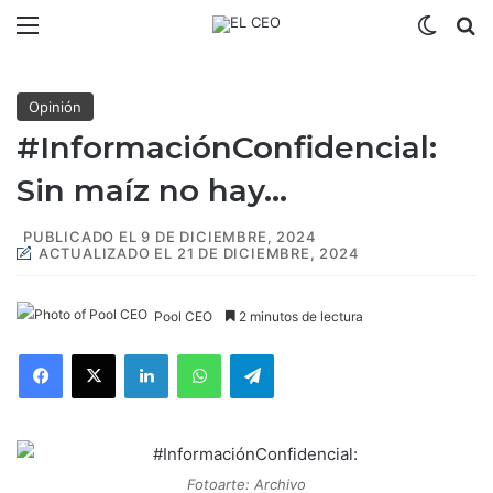
Menú
Switch
B
Opinión
#InformaciónConfidencial:
Sin maíz no hay…
PUBLICADO EL 9 DE DICIEMBRE, 2024
ACTUALIZADO EL 21 DE DICIEMBRE, 2024
Pool CEO
2 minutos de lectura
Facebook
X
LinkedIn
WhatsApp
Telegram
Fotoarte: Archivo