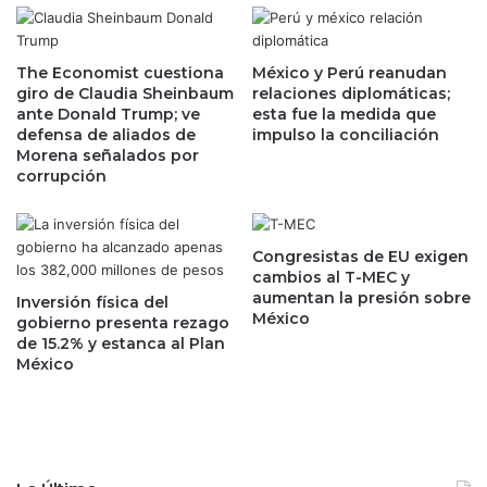
e
c
n
o
e
“
l
The Economist cuestiona
México y Perú reanudan
t
giro de Claudia Sheinbaum
relaciones diplomáticas;
s
r
ante Donald Trump; ve
esta fue la medida que
e
a
defensa de aliados de
impulso la conciliación
g
n
Morena señalados por
m
q
corrupción
e
u
n
i
t
l
o
Congresistas de EU exigen
i
cambios al T-MEC y
d
z
aumentan la presión sobre
e
Inversión física del
a
México
gobierno presenta rezago
p
”
de 15.2% y estanca al Plan
r
e
México
o
l
x
b
i
o
m
l
i
s
d
i