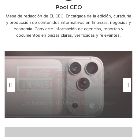
Pool CEO
Mesa de redacción de EL CEO. Encargada de la edición, curaduría
y producción de contenidos informativos en finanzas, negocios y
economía. Convierte información de agencias, reportes y
documentos en piezas claras, verificadas y relevantes.
Negocios
El problema que Apple deberá
Negocios
resolver antes del lanzamiento del
iPhone 18 Pro
T
Los hombres detrás de Coca-Cola en
México; así se mueve el negocio de
r