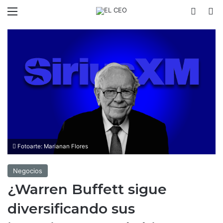
Menú
Switch
B
Fotoarte: Marianan Flores
Negocios
¿Warren Buffett sigue
diversificando sus