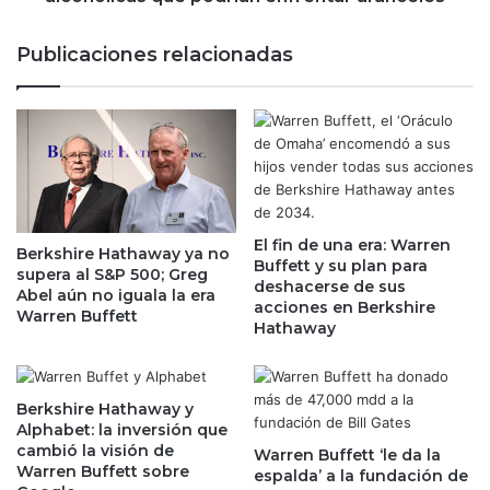
s
i
p
e
Publicaciones relacionadas
a
s
r
t
a
a
a
?
d
E
e
s
l
t
a
a
n
El fin de una era: Warren
s
Berkshire Hathaway ya no
Buffett y su plan para
t
s
supera al S&P 500; Greg
deshacerse de sus
a
o
Abel aún no iguala la era
acciones en Berkshire
r
n
Warren Buffett
Hathaway
r
l
e
a
v
s
i
b
Berkshire Hathaway y
s
Alphabet: la inversión que
e
cambió la visión de
i
b
Warren Buffett ‘le da la
Warren Buffett sobre
ó
espalda’ a la fundación de
i