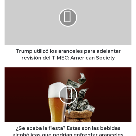
la refresquera
u
m
p
u
t
i
l
i
Trump utilizó los aranceles para adelantar
z
revisión del T-MEC: American Society
ó
l
¿
o
S
s
e
a
a
r
c
a
a
n
b
c
a
e
l
l
a
¿Se acaba la fiesta? Estas son las bebidas
e
f
alcohólicas que podrían enfrentar aranceles