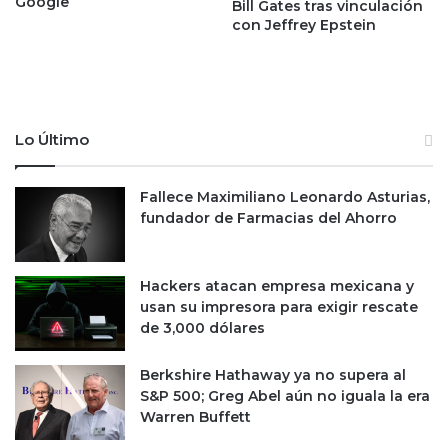
Google
Bill Gates tras vinculación
n
d
con Jeffrey Epstein
d
a
e
s
l
a
T
l
-
c
M
o
Lo Último
E
h
C
ó
:
Fallece Maximiliano Leonardo Asturias,
l
A
fundador de Farmacias del Ahorro
i
m
c
e
a
r
s
Hackers atacan empresa mexicana y
i
q
usan su impresora para exigir rescate
c
u
de 3,000 dólares
a
e
n
p
Berkshire Hathaway ya no supera al
S
o
S&P 500; Greg Abel aún no iguala la era
o
d
Warren Buffett
c
r
i