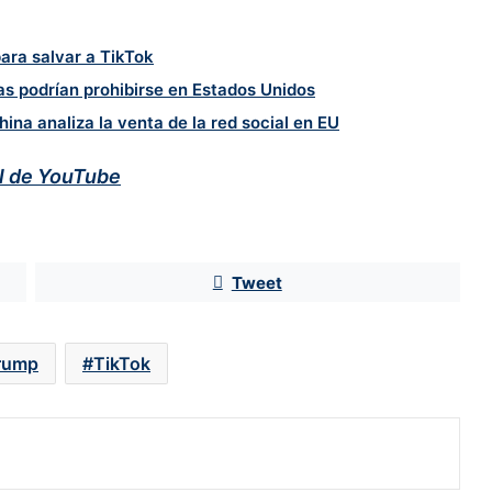
para salvar a TikTok
as podrían prohibirse en Estados Unidos
na analiza la venta de la red social en EU
al de YouTube
Santander lanza transferencias
Tweet
inmediatas desde España a México
rump
TikTok
¿Quieres invertir en McDonald’s?
Esta es la nueva oportunidad para
hacer negocios con la franquicia
Tras suspensión de inspectores de
EU, Claudia Sheinbaum reforzará