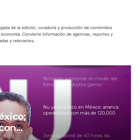
seguridad para reactivar
exportación de aguacate
Fracking en México: comité
científico plantea evaluar
ada de la edición, curaduría y producción de contenidos
explotación en cuatro cuencas y
y economía. Convierte información de agencias, reportes y
descarta Tampico-Misantla
adas y relevantes.
Pemex: huachicol cuesta 36,483
mdp y pérdida de millones de
barriles de petróleo con Claudia
Sheinbaum
Nintendo sorprende en medio del
freno de la industria gamer;
reembolso de aranceles impulsa
sus ganancias 53%
Nu ya es banco en México; arranca
operaciones con más de 120,000
éxico;
mdp en activos
 con
Jornada laboral de 40 horas: las
 en