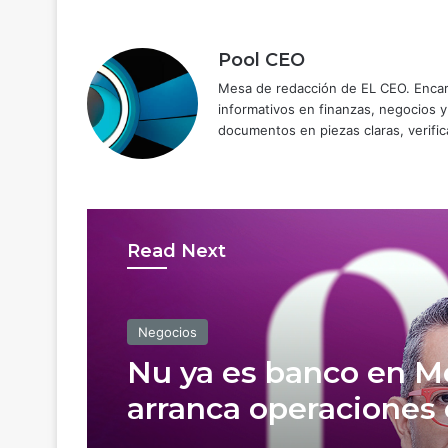
Pool CEO
Mesa de redacción de EL CEO. Encarg
informativos en finanzas, negocios 
documentos en piezas claras, verific
Read Next
Negocios
Nu ya es banco en M
arranca operaciones
más de 120,000 mdp