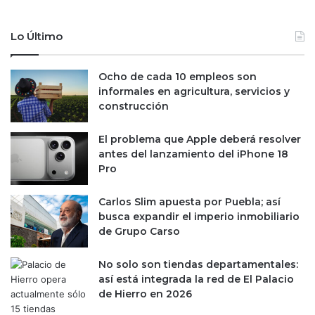
;
n
e
d
Lo Último
s
e
t
F
a
i
Ocho de cada 10 empleos son
s
b
informales en agricultura, servicios y
s
r
construcción
o
a
n
P
El problema que Apple deberá resolver
s
r
antes del lanzamiento del iPhone 18
u
o
Pro
s
l
o
o
t
Carlos Slim apuesta por Puebla; así
g
r
busca expandir el imperio inmobiliario
i
a
de Grupo Carso
s
s
i
No solo son tiendas departamentales:
n
así está integrada la red de El Palacio
v
de Hierro en 2026
e