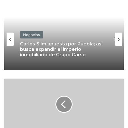
Negocios
Negocios
Carlos Slim apuesta por Puebla; así
busca expandir el imperio
inmobiliario de Grupo Carso
No solo son tiendas
departamentales: así está integrada
la red de El Palacio de Hierro en
D
2026
a
v
i
d
M
a
r