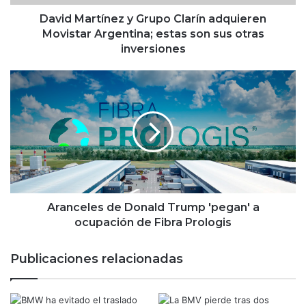
t
í
David Martínez y Grupo Clarín adquieren
n
Movistar Argentina; estas son sus otras
e
inversiones
z
y
A
G
r
r
a
u
n
p
c
o
e
C
l
l
e
a
s
r
d
Aranceles de Donald Trump 'pegan' a
í
e
ocupación de Fibra Prologis
n
D
a
o
Publicaciones relacionadas
d
n
q
a
u
l
i