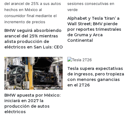
d
e
T
r
r
e
Alphabet y Tesla ‘tiran’ a
u
Wall Street; BMV pierde
n
m
por reportes trimestrales
M
BMW seguirá absorbiendo
p
de Gruma y Arca
arancel del 25% mientras
o
'
Continental
alista producción de
v
p
eléctricos en San Luis: CEO
i
e
s
g
t
a
a
n
Tesla supera expectativas
r
'
de ingresos, pero tropieza
A
con menores ganancias
a
r
en el 2T26
o
g
c
BMW apuesta por México:
e
u
iniciará en 2027 la
n
p
producción de autos
t
a
eléctricos
i
c
n
i
a
ó