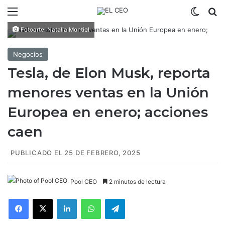
Menú
Switch
B
Fotoarte: Natalia Montiel
Negocios
Tesla, de Elon Musk, reporta
menores ventas en la Unión
Europea en enero; acciones
caen
PUBLICADO EL 25 DE FEBRERO, 2025
Pool CEO
2 minutos de lectura
Facebook
X
LinkedIn
WhatsApp
Telegram