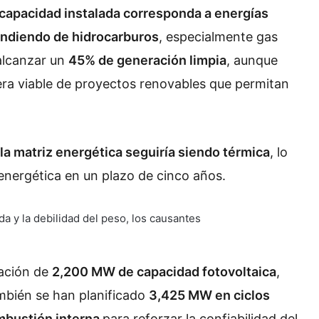
capacidad instalada corresponda a energías
ndiendo de hidrocarburos
, especialmente gas
 alcanzar un
45% de generación limpia
, aunque
era viable de proyectos renovables que permitan
la matriz energética seguiría siendo térmica
, lo
n energética en un plazo de cinco años.
ración de
2,200 MW de capacidad fotovoltaica
,
mbién se han planificado
3,425 MW en ciclos
bustión interna
para reforzar la confiabilidad del