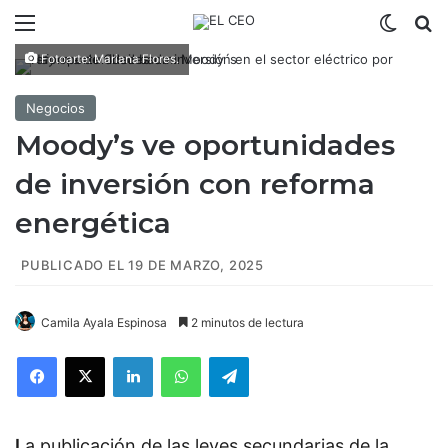
Menú
Switch
B
Fotoarte: Mariana Flores.
Negocios
Moody’s ve oportunidades
de inversión con reforma
energética
PUBLICADO EL 19 DE MARZO, 2025
Camila Ayala Espinosa
2 minutos de lectura
Facebook
X
LinkedIn
WhatsApp
Telegram
L
a publicación
de las leyes secundarias de la