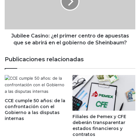
u
l
e
e
v
e
o
C
p
a
a
s
Jubilee Casino: ¿el primer centro de apuestas
t
i
que se abrirá en el gobierno de Sheinbaum?
r
n
o
o
Publicaciones relacionadas
c
:
i
¿
n
e
a
l
d
p
o
r
r
CCE cumple 50 años: de la
i
confrontación con el
;
m
Gobierno a las disputas
e
e
Filiales de Pemex y CFE
internas
s
r
deberán transparentar
t
c
estados financieros y
a
e
contratos
e