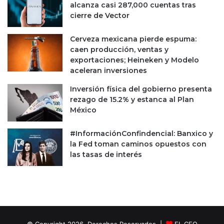
alcanza casi 287,000 cuentas tras
r
i
cierre de Vector
e
r
s
á
p
Cerveza mexicana pierde espuma:
e
a
caen producción, ventas y
n
l
exportaciones; Heineken y Modelo
e
d
aceleran inversiones
l
a
g
Inversión física del gobierno presenta
n
o
rezago de 15.2% y estanca al Plan
b
México
i
e
#InformaciónConfindencial: Banxico y
r
la Fed toman caminos opuestos con
n
las tasas de interés
o
d
e
S
h
e
i
© Copyright 2026, Derechos Reservados |
EL CEO