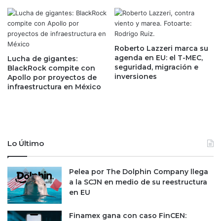
n
s
t
l
r
a
o
l
d
Roberto Lazzeri marca su
i
e
agenda en EU: el T-MEC,
Lucha de gigantes:
s
a
seguridad, migración e
BlackRock compite con
t
p
inversiones
Apollo por proyectos de
a
u
infraestructura en México
d
e
e
s
m
t
a
a
r
s
Lo Último
c
q
a
u
s
e
Pelea por The Dolphin Company llega
q
s
a la SCJN en medio de su reestructura
u
e
en EU
e
a
l
b
Finamex gana con caso FinCEN:
e
r