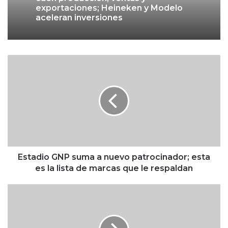
exportaciones; Heineken y Modelo
aceleran inversiones
E
s
t
a
d
i
o
G
N
P
Estadio GNP suma a nuevo patrocinador; esta
s
es la lista de marcas que le respaldan
u
m
J
a
u
a
b
n
i