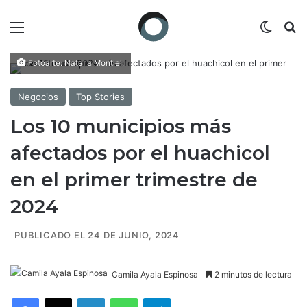
Menú
Switch
B
Fotoarte: Natalia Montiel.
Negocios
Top Stories
Los 10 municipios más
afectados por el huachicol
en el primer trimestre de
2024
PUBLICADO EL 24 DE JUNIO, 2024
Camila Ayala Espinosa
2 minutos de lectura
Facebook
X
LinkedIn
WhatsApp
Telegram