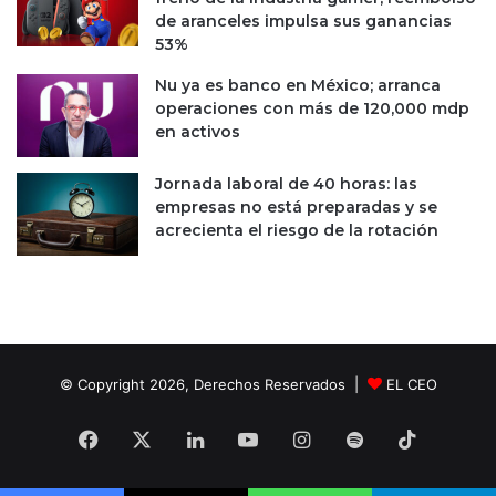
e
e
de aranceles impulsa sus ganancias
r
s
53%
d
e
e
g
Nu ya es banco en México; arranca
4
u
operaciones con más de 120,000 mdp
0
r
en activos
0
i
,
d
Jornada laboral de 40 horas: las
0
a
empresas no está preparadas y se
0
d
acrecienta el riesgo de la rotación
0
p
m
a
d
r
d
a
i
n
© Copyright 2026, Derechos Reservados |
EL CEO
s
p
e
Facebook
X
LinkedIn
YouTube
Instagram
Spotify
TikTok
c
t