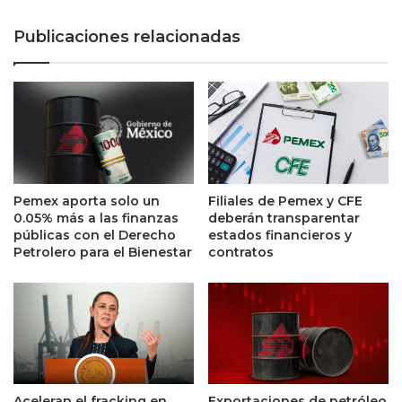
c
r
o
á
Publicaciones relacionadas
r
e
r
x
e
p
c
o
c
r
i
t
ó
a
n
c
:
i
Pemex aporta solo un
Filiales de Pemex y CFE
h
ó
0.05% más a las finanzas
deberán transparentar
i
n
públicas con el Derecho
estados financieros y
l
d
Petrolero para el Bienestar
contratos
a
e
t
a
r
g
e
u
s
a
s
c
e
a
s
Aceleran el fracking en
Exportaciones de petróleo
t