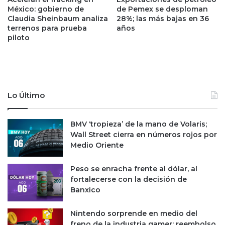
i
México: gobierno de
de Pemex se desploman
e
Claudia Sheinbaum analiza
28%; las más bajas en 36
o
a
terrenos para prueba
años
n
E
piloto
e
U
s
t
c
r
o
a
n
s
r
p
Lo Último
e
a
t
c
BMV ‘tropieza’ de la mano de Volaris;
r
t
Wall Street cierra en números rojos por
o
a
Medio Oriente
c
r
e
m
s
o
Peso se enracha frente al dólar, al
o
d
fortalecerse con la decisión de
s
e
Banxico
y
l
p
o
Nintendo sorprende en medio del
i
d
freno de la industria gamer; reembolso