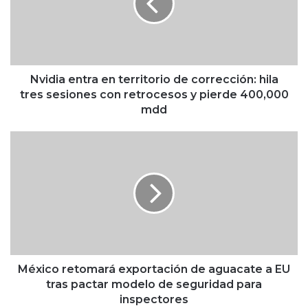
i
a
e
n
t
r
Nvidia entra en territorio de corrección: hila
a
tres sesiones con retrocesos y pierde 400,000
e
mdd
n
t
M
e
é
r
x
r
i
i
c
t
o
o
r
r
e
i
t
o
o
México retomará exportación de aguacate a EU
d
m
tras pactar modelo de seguridad para
e
a
inspectores