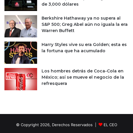
m
l
de 3,000 dólares
á
e
x
c
Berkshire Hathaway ya no supera al
i
t
S&P 500; Greg Abel aún no iguala la era
m
r
Warren Buffett
o
ó
s
n
Harry Styles vive su era Golden; esta es
p
i
la fortuna que ha acumulado
o
c
r
o
l
d
a
Los hombres detrás de Coca-Cola en
e
I
México; así se mueve el negocio de la
b
A
refresquera
o
n
o
s
© Copyright 2026, Derechos Reservados |
EL CEO