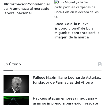
s
r
#InformaciónConfidencial:
a
La IA amenaza al mercado
a
l
laboral nacional
i
a
n
B
t
Coca-Cola, la nueva
M
‘incondicional’ de Luis
e
V
Miguel: el cantante será la
g
imagen de la marca
;
r
W
a
a
r
l
s
l
e
S
a
Lo Último
t
m
r
e
e
Fallece Maximiliano Leonardo Asturias,
r
e
fundador de Farmacias del Ahorro
c
t
a
,
d
e
o
Hackers atacan empresa mexicana y
n
e
usan su impresora para exigir rescate