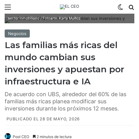
Menú
Switch
B
Las familias más ricas han pérdido interés en las inversiones del
sector inmobiliario / Fotoarte: Karla Muñoz
Negocios
Las familias más ricas del
mundo cambian sus
inversiones y apuestan por
infraestructura e IA
De acuerdo con UBS, alrededor del 60% de las
familias más ricas planea modificar sus
inversiones durante los próximos 12 meses.
PUBLICADO EL 28 DE MAYO, 2026
Pool CEO
2 minutos de lectura