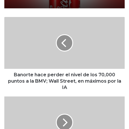
B
a
n
o
r
t
e
h
a
c
Banorte hace perder el nivel de los 70,000
e
puntos a la BMV; Wall Street, en máximos por la
p
IA
e
r
B
d
M
e
V
r
t
e
i
l