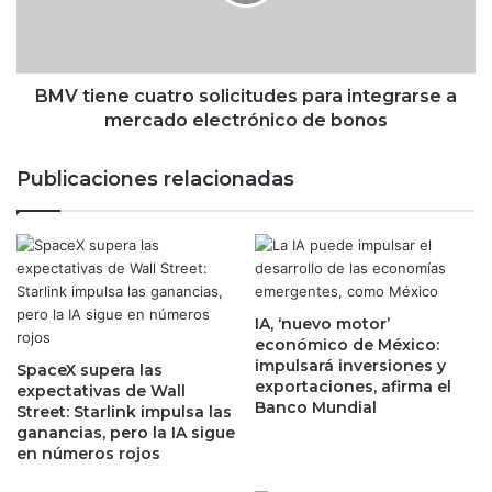
e
n
n
i
e
v
c
e
u
BMV tiene cuatro solicitudes para integrarse a
l
a
mercado electrónico de bonos
d
t
e
r
Publicaciones relacionadas
l
o
o
s
s
o
7
l
0
i
,
c
0
IA, ‘nuevo motor’
i
económico de México:
0
t
impulsará inversiones y
0
SpaceX supera las
u
exportaciones, afirma el
expectativas de Wall
p
d
Banco Mundial
Street: Starlink impulsa las
u
e
ganancias, pero la IA sigue
n
s
en números rojos
t
p
o
a