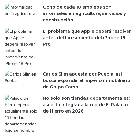
a
i
Ocho de cada 10 empleos son
u
o
informales en agricultura, servicios y
m
n
construcción
e
e
n
s
El problema que Apple deberá resolver
P
a
antes del lanzamiento del iPhone 18
e
s
Pro
m
i
e
á
x
t
y
i
C
c
Carlos Slim apuesta por Puebla; así
F
a
busca expandir el imperio inmobiliario
E
s
de Grupo Carso
No solo son tiendas departamentales:
así está integrada la red de El Palacio
de Hierro en 2026