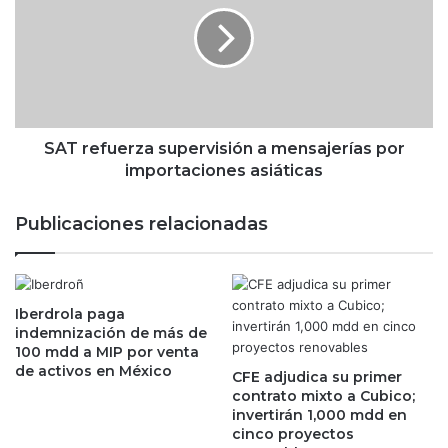
o
r
n
e
t
f
i
u
n
e
u
r
i
z
SAT refuerza supervisión a mensajerías por
d
a
importaciones asiáticas
a
s
d
u
Publicaciones relacionadas
d
p
e
e
A
r
M
v
L
Iberdrola paga
i
indemnización de más de
O
s
100 mdd a MIP por venta
?
i
de activos en México
;
CFE adjudica su primer
ó
contrato mixto a Cubico;
l
n
invertirán 1,000 mdd en
o
a
cinco proyectos
s
m