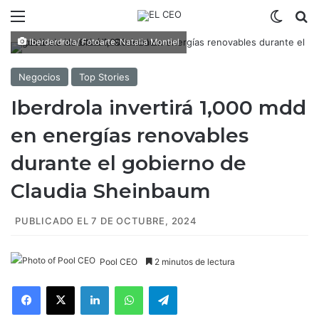
Menú
Switch
B
Iberderdrola/ Fotoarte: Natalia Montiel
Negocios
Top Stories
Iberdrola invertirá 1,000 mdd
en energías renovables
durante el gobierno de
Claudia Sheinbaum
PUBLICADO EL 7 DE OCTUBRE, 2024
Pool CEO
2 minutos de lectura
Facebook
X
LinkedIn
WhatsApp
Telegram