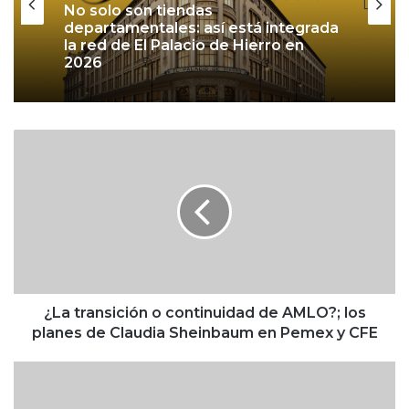
No solo son tiendas
departamentales: así está integrada
la red de El Palacio de Hierro en
2026
¿
L
a
t
r
a
n
s
i
c
¿La transición o continuidad de AMLO?; los
i
planes de Claudia Sheinbaum en Pemex y CFE
ó
n
S
o
A
c
T