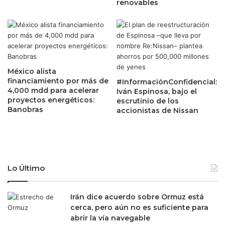
renovables
p
e
l
n
a
s
n
a
e
j
s
e
d
r
México alista
e
financiamiento por más de
í
#InformaciónConfidencial:
4,000 mdd para acelerar
C
Iván Espinosa, bajo el
a
proyectos energéticos:
escrutinio de los
l
s
Banobras
accionistas de Nissan
a
p
u
o
d
r
i
i
a
m
S
p
Lo Último
h
o
e
r
i
Irán dice acuerdo sobre Ormuz está
t
n
cerca, pero aún no es suficiente para
a
b
abrir la vía navegable
c