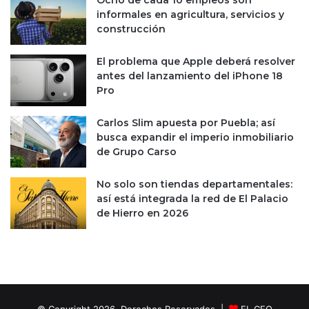
Ocho de cada 10 empleos son
t
i
informales en agricultura, servicios y
r
a
construcción
a
c
s
i
El problema que Apple deberá resolver
p
ó
antes del lanzamiento del iPhone 18
a
n
Pro
n
d
d
e
Carlos Slim apuesta por Puebla; así
e
l
busca expandir el imperio inmobiliario
m
m
de Grupo Carso
i
a
a
n
:
d
No solo son tiendas departamentales:
T
a
así está integrada la red de El Palacio
e
t
de Hierro en 2026
l
o
e
d
f
e
ó
Z
n
a
i
l