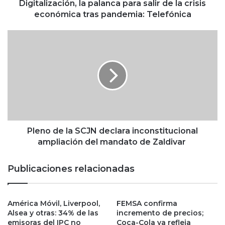
a
Digitalización, la palanca para salir de la crisis
c
económica tras pandemia: Telefónica
i
ó
P
n
l
,
e
l
n
a
o
p
d
a
e
l
l
a
a
n
S
Pleno de la SCJN declara inconstitucional
c
C
ampliación del mandato de Zaldivar
a
J
p
N
Publicaciones relacionadas
a
d
r
e
a
c
s
América Móvil, Liverpool,
FEMSA confirma
l
Alsea y otras: 34% de las
incremento de precios;
a
a
emisoras del IPC no
Coca-Cola ya refleja
l