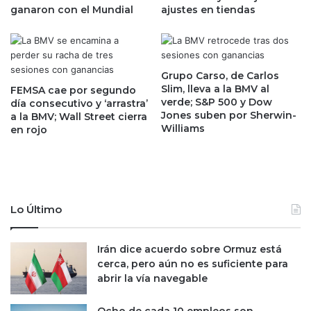
r
ganaron con el Mundial
ajustes en tiendas
i
a
r
i
d
n
e
c
l
o
Grupo Carso, de Carlos
a
n
Slim, lleva a la BMV al
FEMSA cae por segundo
c
verde; S&P 500 y Dow
s
día consecutivo y ‘arrastra’
Jones suben por Sherwin-
r
a la BMV; Wall Street cierra
t
Williams
en rojo
i
i
s
t
i
u
s
c
e
i
c
o
Lo Último
o
n
n
a
ó
l
Irán dice acuerdo sobre Ormuz está
m
a
cerca, pero aún no es suficiente para
i
m
abrir la vía navegable
c
p
a
l