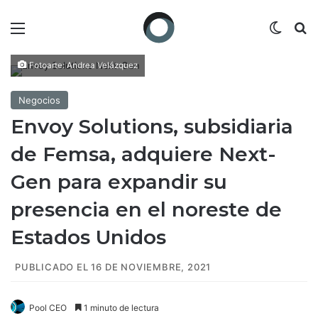
Menú
Switch
B
Fotoarte: Andrea Velázquez
Negocios
Envoy Solutions, subsidiaria
de Femsa, adquiere Next-
Gen para expandir su
presencia en el noreste de
Estados Unidos
PUBLICADO EL 16 DE NOVIEMBRE, 2021
Pool CEO
1 minuto de lectura