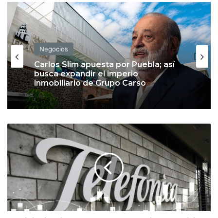
Negocios
Carlos Slim apuesta por Puebla; así
busca expandir el imperio
inmobiliario de Grupo Carso
D
i
g
i
t
a
l
i
z